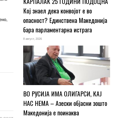
КАРПАЛАК 25 ГОДИНИ ПОДОЦНА
Кој знаел дека конвојот е во
опасност? Единствена Македoнија
ено,
бара парламентарна истрага
8 август, 2026
ВО РУСИЈА ИМА ОЛИГАРСИ, КАЈ
НАС НЕМА – Азески објасни зошто
Македонија е поинаква