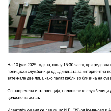
На 10 јули 2025 година, околу 15:30 часот, при редовн
полициски службеници од Единицата за интервентна по
затекнале две лица како палат кабли во близина на сува
Со навремена интервенција, полициските службеници ус
целосно изгаснат.
Идентификувани се две лица: И.Б. (39) од Куманово и А