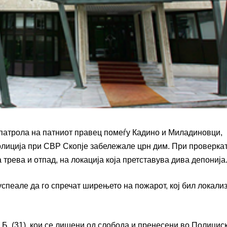
а патрола на патниот правец помеѓу Кадино и Миладиновци,
лиција при СВР Скопје забележале црн дим. При проверкат
 трева и отпад, на локација која претставува дива депонија
пеале да го спречат ширењето на пожарот, кој бил локали
.Б. (31), кои се лишени од слобода и пренесени во Полицис