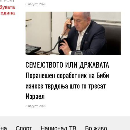
R POST
8 август, 2026
буката
 година
СЕМЕЈСТВОТО ИЛИ ДРЖАВАТА
Поранешен соработник на Биби
изнесе тврдења што го тресат
Израел
8 август, 2026
ена
Спорт
Национал ТВ
Во живо