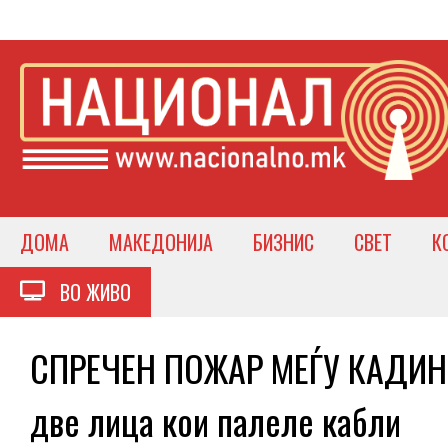
ДОМА
МАКЕДОНИЈА
БИЗНИС
СВЕТ
К
ВО ЖИВО
СПРЕЧЕН ПОЖАР МЕЃУ КАДИН
две лица кои палеле кабли