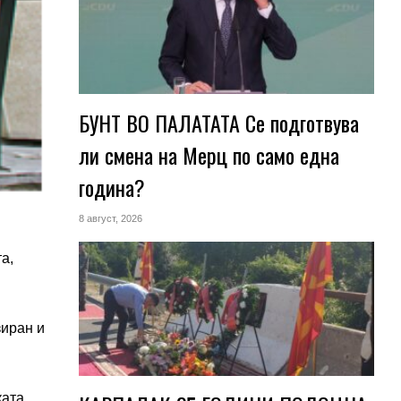
БУНТ ВО ПАЛАТАТА Се подготвува
ли смена на Мерц по само една
година?
8 август, 2026
а,
.
зиран и
ката