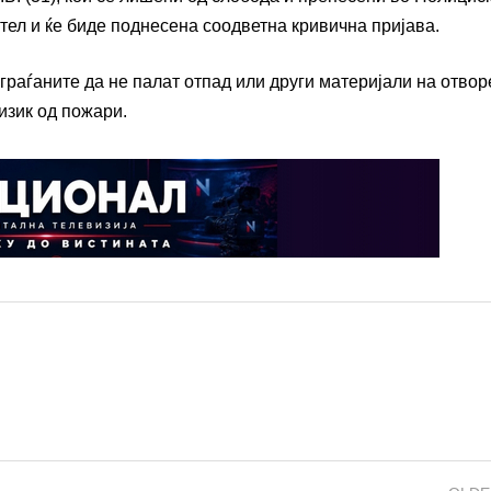
ител и ќе биде поднесена соодветна кривична пријава.
раѓаните да не палат отпад или други материјали на отвор
изик од пожари.