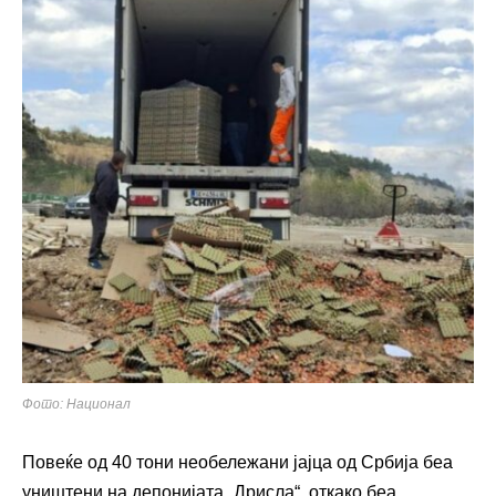
Фото: Национал
Повеќе од 40 тони необележани јајца од Србија беа
уништени на депонијата „Дрисла“, откако беа