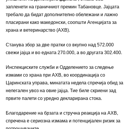
запленети на граничниот премин Табановце. Јајцата
требало да бидат дополнително обележани и лажно
пласирани како македонски, соопшти Агенцијата за
храна и ветеринарство (АХВ).
Станува збор за две пратки со вкупно над 572.000
свежи јајца и во едната 270.000, а во другата 302.400.
Инспекциските служби и Одделението за следење
измами со храна при АХВ, во координација со
Царинската управа, минатата недела спречија обид за
нелегален увоз на овие јајца. Тие биле скриени зад
првите палети со уредно декларирана стока.
Благодарение на брзата и стручна реакција на АХВ,
спречена е сериозна измама и потенцијален ризик за
потрошувачите.