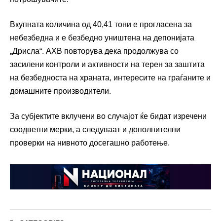
Вкупната количина од 40,41 тони е прогласена за
небезбедна и е безбедно уништена на депонијата
„Дрисла“. АХВ повторува дека продолжува со
засилени контроли и активности на терен за заштита
на безбедноста на храната, интересите на граѓаните и
домашните производители.
За субјектите вклучени во случајот ќе бидат изречени
соодветни мерки, а следуваат и дополнителни
проверки на нивното досегашно работење.