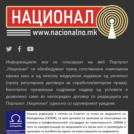
Информациите кои се пласираат на веб Порталот
„Национал“ се обезбедуваат преку сопствената новинарска
мрежа како и од неколку медиумски издавачи од регионот
(преку регулирани договори за соработка/авторски права).
Бесплатно преземање содржини надвор од условите е
дозволено само во непосреден договор со редакцијата на
Порталот „Национал“ односно со одговорниот уредник.