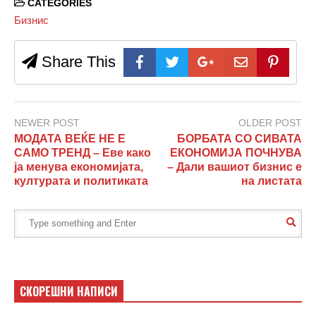
CATEGORIES
Бизнис
Share This
NEWER POST
OLDER POST
МОДАТА ВЕЌЕ НЕ Е
БОРБАТА СО СИВАТА
САМО ТРЕНД – Еве како
ЕКОНОМИЈА ПОЧНУВА
ја менува економијата,
– Дали вашиот бизнис е
културата и политиката
на листата
СКОРЕШНИ НАПИСИ