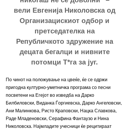
вели Евгенија Николовска од
Организацискиот одбор и
претседателка на
Републичкото здружение на
децата бегалци и нивните
потомци Т*га за југ.
По чинот на положување на цвеќе, ќе се одржи
пригодна културно-уметничка програма со песни
посветени на Егејот во изведба на Дарко
Билбиловски, Виданка Ѓоргиевска, Дарко Ангеловски,
Ани Малинкова, Ристо Краповски, Нацка Славкова,
Раде Младеновски, Серафина Фантаузо и Нина
Николовска. Најмладите учесници ќе рецитираат