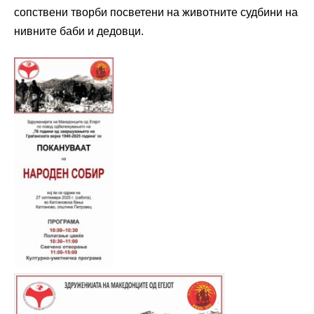
сопствени творби посветени на животните судбини на
нивните баби и дедовци.