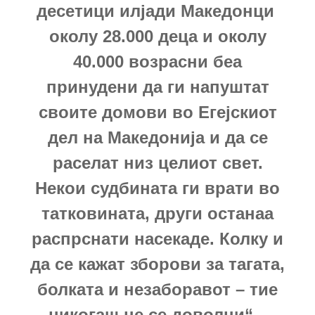
десетици илјади Македонци
околу 28.000 деца и околу
40.000 возрасни беа
принудени да ги напуштат
своите домови во Егејскиот
дел на Македонија и да се
раселат низ целиот свет.
Некои судбината ги врати во
татковината, други останаа
распрснати насекаде. Колку и
да се кажат зборови за тагата,
болката и незаборавот – тие
никогаш не се доволни“ –