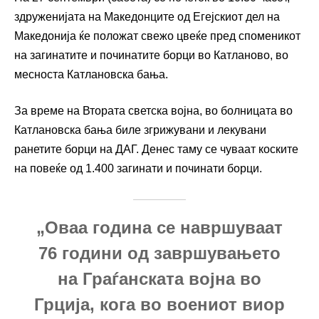
здруженијата на Македонците од Егејскиот дел на
Македонија ќе положат свежо цвеќе пред споменикот
на загинатите и починатите борци во Катланово, во
месноста Катлановска бања.
За време на Втората светска војна, во болницата во
Катлановска бања биле згрижувани и лекувани
ранетите борци на ДАГ. Денес таму се чуваат коските
на повеќе од 1.400 загинати и починати борци.
„Оваа година се навршуваат
76 години од завршувањето
на Граѓанската војна во
Грција, кога во воениот виор