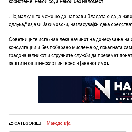
користење, некои со, а некои без надомест.
„Најмалку што можеше да направи Владата е да ја изв
одлука,“ изјави Јакимовски, нагласувајќи дека средств
Советниците истакнаа дека начинот на донесување на о
консултации и без побарано мислење од локалната само
градоначалникот и стручните служби да преземат пона
заштити општинскиот интерес и јавниот имот.
Македонија
CATEGORIES