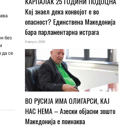
КАРПАЛАК 25 ГОДИНИ ПОДОЦНА
Кој знаел дека конвојот е во
аква
опасност? Единствена Македoнија
бара парламентарна истрага
ен без
8 август, 2026
и
 да се
ВО РУСИЈА ИМА ОЛИГАРСИ, КАЈ
НАС НЕМА – Азески објасни зошто
Македонија е поинаква