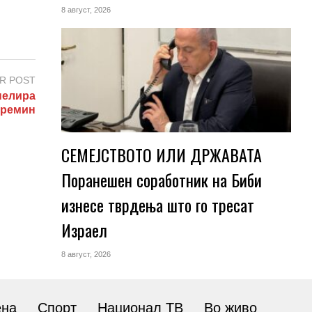
8 август, 2026
R POST
пелира
премин
СЕМЕЈСТВОТО ИЛИ ДРЖАВАТА
Поранешен соработник на Биби
изнесе тврдења што го тресат
Израел
8 август, 2026
ена
Спорт
Национал ТВ
Во живо