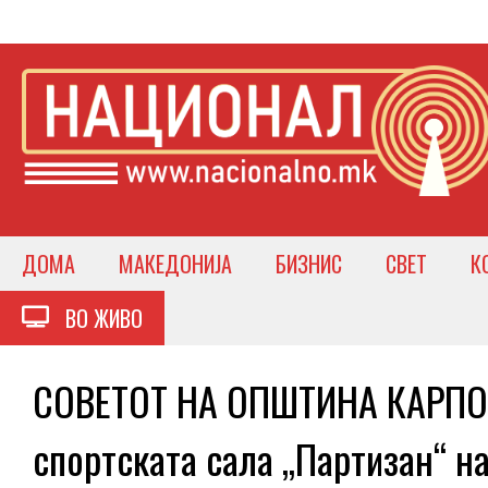
ДОМА
МАКЕДОНИЈА
БИЗНИС
СВЕТ
К
ВО ЖИВО
СОВЕТОТ НА ОПШТИНА КАРПОШ
спортската сала „Партизан“ н