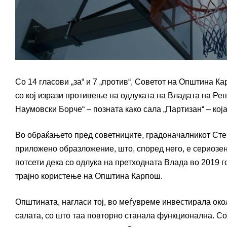
Со 14 гласови „за“ и 7 „против“, Советот на Општина К
со кој изрази противење на одлуката на Владата на Ре
Наумовски Борче“ – позната како сала „Партизан“ – кој
Во обраќањето пред советниците, градоначалникот Стев
приложено образложение, што, според него, е сериозе
потсети дека со одлука на претходната Влада во 2019 г
трајно користење на Општина Карпош.
Општината, нагласи тој, во меѓувреме инвестирала ок
салата, со што таа повторно станала функционална. Сов