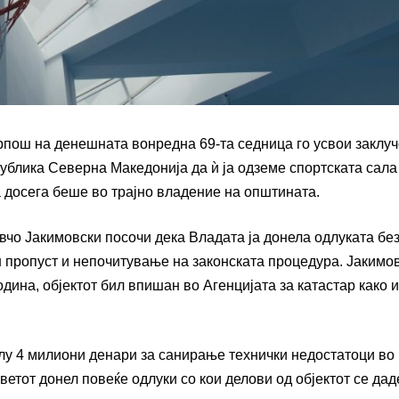
арпош на денешната вонредна 69-та седница го усвои заклуч
публика Северна Македонија да ѝ ја одземе спортската сала
а досега беше во трајно владение на општината.
чо Јакимовски посочи дека Владата ја донела одлуката бе
н пропуст и непочитување на законската процедура. Јакимо
одина, објектот бил впишан во Агенцијата за катастар како 
олу 4 милиони денари за санирање технички недостатоци во
етот донел повеќе одлуки со кои делови од објектот се дад