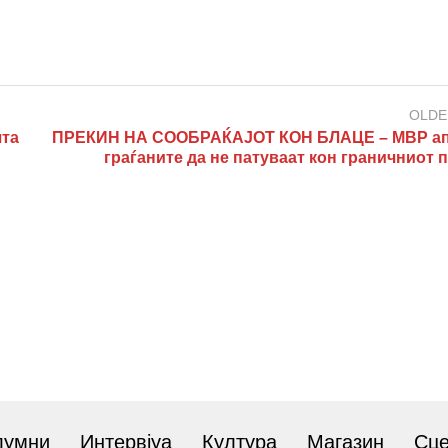
OLDE
та
ПРЕКИН НА СООБРАЌАЈОТ КОН БЛАЦЕ – МВР а
граѓаните да не патуваат кон граничниот 
лумни
Интервјуа
Култура
Магазин
Сц