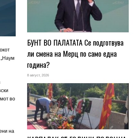
БУНТ ВО ПАЛАТАТА Се подготвува
окот
ли смена на Мерц по само една
 „Наум
година?
8 август, 2026
з
вски
имот во
ени на