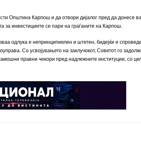
ести Општина Карпош и да отвори дијалог пред да донесе в
ата за инвестициите се пари на граѓаните на Карпош.
ваа одлука е непринципиелен и штетен, бидејќи е спровед
управа. Со усвојувањето на заклучокот, Советот го задолж
тамошни правни чекори пред надлежните институции, со цел