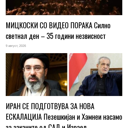
МИЦКОСКИ СО ВИДЕО ПОРАКА Силно
светнал ден – 35 години незвисност
9 август, 2026
ИРАН СЕ ПОДГОТВУВА ЗА НОВА
ЕСКАЛАЦИЈА Пезешкијан и Хамнеи насамо
за заканите од САД и Израел