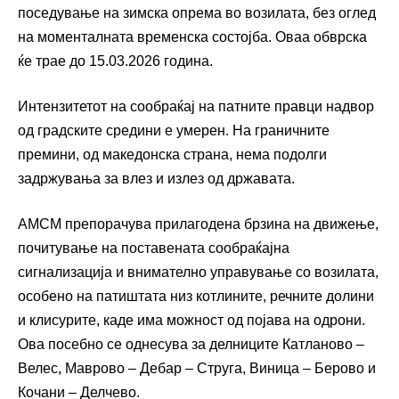
поседување на зимска опрема во возилата, без оглед
на моменталната временска состојба. Оваа обврска
ќе трае до 15.03.2026 година.
Интензитетот на сообраќај на патните правци надвор
од градските средини е умерен. На граничните
премини, од македонска страна, нема подолги
задржувања за влез и излез од државата.
АМСМ препорачува прилагодена брзина на движење,
почитување на поставената сообраќајна
сигнализација и внимателно управување со возилата,
особено на патиштата низ котлините, речните долини
и клисурите, каде има можност од појава на одрони.
Ова посебно се однесува за делниците Катланово –
Велес, Маврово – Дебар – Струга, Виница – Берово и
Кочани – Делчево.