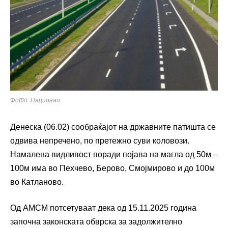
Фото: Национал
Денеска (06.02) сообраќајот на државните патишта се
одвива непречено, по претежно суви коловози.
Намалена видливост поради појава на магла од 50м –
100м има во Пехчево, Берово, Смојмирово и до 100м
во Катланово.
Од АМСМ потсетуваат дека од 15.11.2025 година
започна законската обврска за задолжително