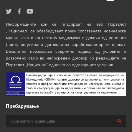
Информациите кои се пласираат на веб Порталот
„Национал“ се обезбедуваат преку сопствената новинарска
мрежа како и од неколку медиумски издавачи од регионот
(преку регулирани договори за соработка/авторски права).
Бесплатно преземање содржини надвор од условите е
дозволено само во непосреден договор со редакцијата на
Порталот „Национал“ односно со одговорниот уредник.
Пребарување