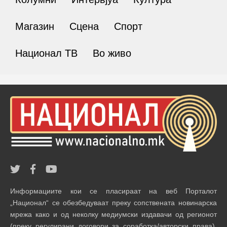
Магазин
Сцена
Спорт
Национал ТВ
Во живо
Информациите кои се пласираат на веб Порталот
„Национал“ се обезбедуваат преку сопствената новинарска
мрежа како и од неколку медиумски издавачи од регионот
(преку регулирани договори за соработка/авторски права).