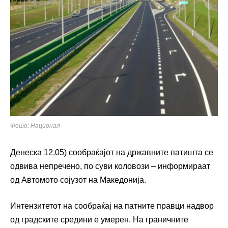
Фото: Национал
Денеска 12.05) сообраќајот на државните патишта се
одвива непречено, по суви коловози – информираат
од Автомото сојузот на Македонија.
Интензитетот на сообраќај на патните правци надвор
од градските средини е умерен. На граничните