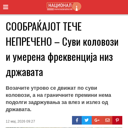
СООБРАЌАЈОТ ТЕЧЕ
НЕПРЕЧЕНО – Суви коловози
и умерена фреквенција низ
државата
Возачите утрово се движат по суви
коловози, а на граничните премини нема
подолги задржувања за влез и излез од
државата.
12 мај, 2026 09:27