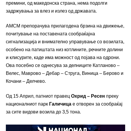
премини, од македонска страна, нема подолги
задржувања за влез и излез од државата.
АМСМ препорачува прилагодена брзина на движење,
почитување на поставената сообраќајна
сигнализација и внимателно управување со возилата,
особено на патиштата низ котлините, речните долини
и клисурите, каде има можност од појава на одрони.
Ова посебно се однесува за делниците Катланово –
Велес, Маврово – Дебар – Струга, Виница – Берово и
Кочани – Делчево.
Од 15 Април, патниот правец
Охрид – Ресен
преку
националниот парк
Галичица
е отворен за сообраќај
за сите видови возила до 3,5 тона.