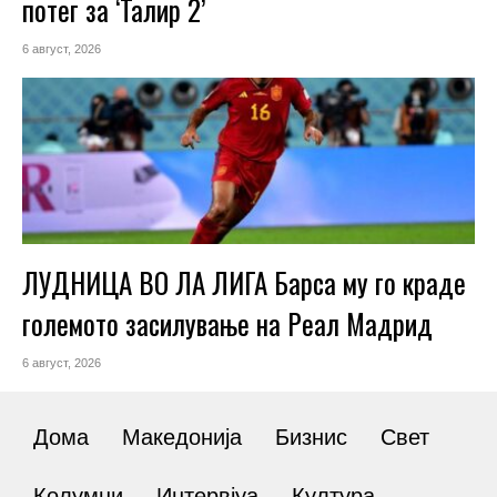
потег за ‘Талир 2’
6 август, 2026
ЛУДНИЦА ВО ЛА ЛИГА Барса му го краде
големото засилување на Реал Мадрид
6 август, 2026
Дома
Македонија
Бизнис
Свет
Колумни
Интервјуа
Култура