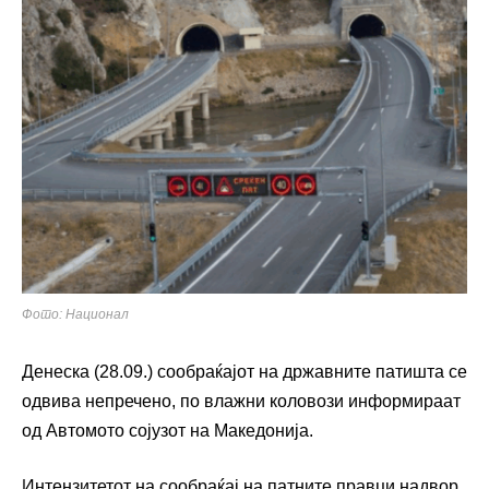
Фото: Национал
Денеска (28.09.) сообраќајот на државните патишта се
одвива непречено, по влажни коловози информираат
од Автомото сојузот на Македонија.
Интензитетот на сообраќај на патните правци надвор