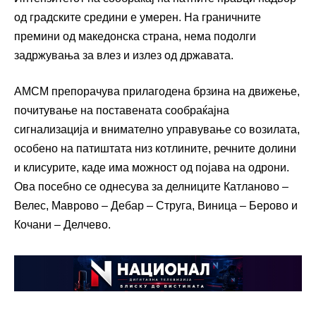
од градските средини е умерен. На граничните
премини од македонска страна, нема подолги
задржувања за влез и излез од државата.
АМСМ препорачува прилагодена брзина на движење,
почитување на поставената сообраќајна
сигнализација и внимателно управување со возилата,
особено на патиштата низ котлините, речните долини
и клисурите, каде има можност од појава на одрони.
Ова посебно се однесува за делниците Катланово –
Велес, Маврово – Дебар – Струга, Виница – Берово и
Кочани – Делчево.