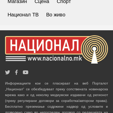
Магазин
Сцена
Спорт
Национал ТВ
Во живо
Информациите кои се пласираат на веб Порталот
„Национал“ се обезбедуваат преку сопствената новинарска
мрежа како и од неколку медиумски издавачи од регионот
(преку регулирани договори за соработка/авторски права).
Бесплатно преземање содржини надвор од условите е
дозволено само во непосреден договор со редакцијата на