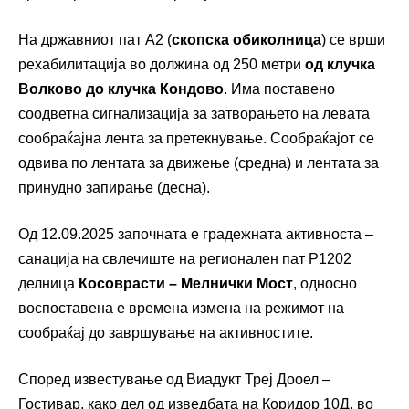
На државниот пат А2 (
скопска обиколница
) се врши
рехабилитација во должина од 250 метри
од клучка
Волково до клучка Кондово
. Има поставено
соодветна сигнализација за затворањето на левата
сообраќајна лента за претекнување. Сообраќајот се
одвива по лентата за движење (средна) и лентата за
принудно запирање (десна).
Од 12.09.2025 започната е градежната активноста –
санација на свлечиште на регионален пат Р1202
делница
Косоврасти – Мелнички Мост
, односно
воспоставена е времена измена на режимот на
сообраќај до завршување на активностите.
Според известување од Виадукт Треј Дооел –
Гостивар, како дел од изведбата на Коридор 10Д, во