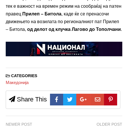
тек е важност на времен режим на сообраќај на патен
правец
Прилеп – Битола
, каде ќе се пренасочи
движењето на возилата по регионалниот пат Прилеп
– Битола,
од делот од клучка Лагово до Тополчани
.
CATEGORIES
Македонија
Share This
NEWER POST
OLDER POST