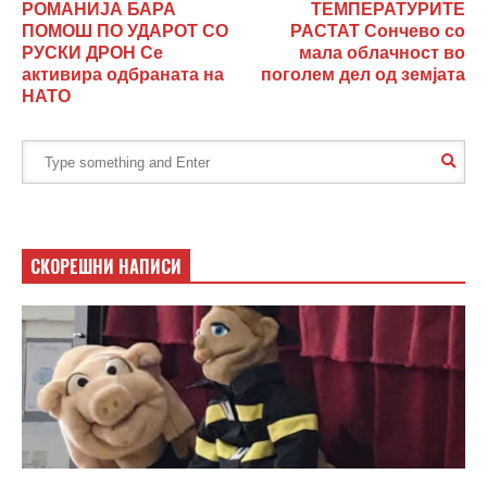
РОМАНИЈА БАРА
ТЕМПЕРАТУРИТЕ
ПОМОШ ПО УДАРОТ СО
РАСТАТ Сончево со
РУСКИ ДРОН Се
мала облачност во
активира одбраната на
поголем дел од земјата
НАТО
СКОРЕШНИ НАПИСИ