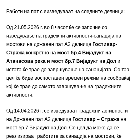
Работи на пат с еизведуваат на следните делници:
Од 21.05.2026 г. во 8 часот ќе се започне со
изведување на градежни активности-санација на
мостови на државен пат А2 делница
Гостивар-
Стража
конкретно на
мост бр.4 Вијадукт на
Атанасова река и мост бр.7 Вијадукт на Дол
и
истата ќе трае до завршување на санацијата. Со таа
цел ќе биде воспоставен времен режим на сообраќај
кој ќе трае до самото завршување на градежните
активности.
Од 14.04.2026 г. се изведуваат градежни активности
на Државен пат А2 делница
Гостивар – Стража
на
мост бр.7 Вијадукт на Дол. Со цел да може да се
реализираат работите за санација на мостови, ќе