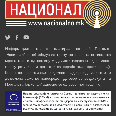
Информациите кои се пласираат на веб Порталот
„Национал“ се обезбедуваат преку сопствената новинарска
мрежа како и од неколку медиумски издавачи од регионот
(преку регулирани договори за соработка/авторски права).
Бесплатно преземање содржини надвор од условите е
дозволено само во непосреден договор со редакцијата на
Порталот „Национал“ односно со одговорниот уредник.