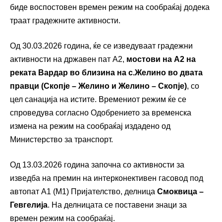
биде воспостовен времен режим на сообраќај додека
траат градежните активности.
Од 30.03.2026 година, ќе се изведуваат градежни
активности на државен пат А2,
мостови на А2 на
реката Вардар во близина на с.Желино во двата
правци (Скопје – Желино и Желино – Скопје)
, со
цел санација на истите. Времениот режим ќе се
спроведува согласно Одобрението за временска
измена на режим на сообраќај издадено од
Министерство за транспорт.
Од 13.03.2026 година започна со активности за
изведба на премин на интерконективен гасовод под
автопат А1 (М1) Пријателство, делница
Смоквица –
Гевгелија
. На делницата се поставени знаци за
времен режим на сообраќај.