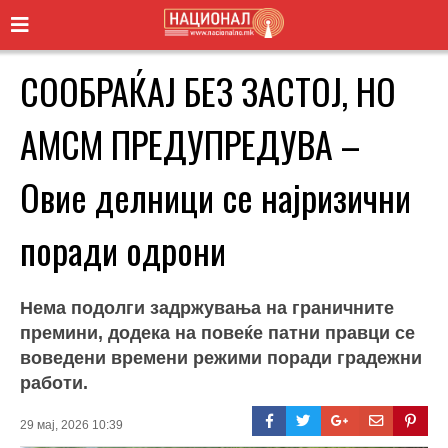
СОOБРАЌАЈ БЕЗ ЗАСТОЈ, НО
АМСМ ПРЕДУПРЕДУВА –
Овие делници се најризични
поради одрони
Нема подолги задржувања на граничните
премини, додека на повеќе патни правци се
воведени времени режими поради градежни
работи.
29 мај, 2026 10:39