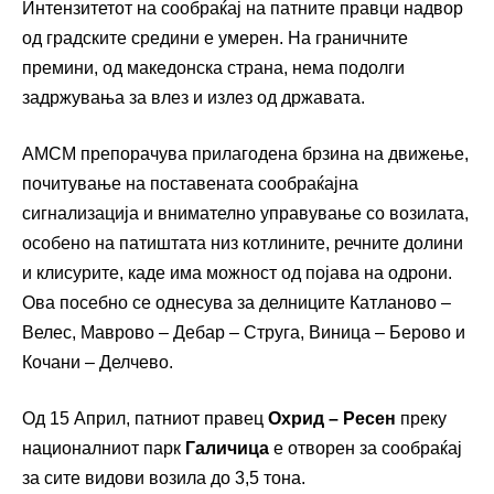
Интензитетот на сообраќај на патните правци надвор
од градските средини е умерен. На граничните
премини, од македонска страна, нема подолги
задржувања за влез и излез од државата.
АМСМ препорачува прилагодена брзина на движење,
почитување на поставената сообраќајна
сигнализација и внимателно управување со возилата,
особено на патиштата низ котлините, речните долини
и клисурите, каде има можност од појава на одрони.
Ова посебно се однесува за делниците Катланово –
Велес, Маврово – Дебар – Струга, Виница – Берово и
Кочани – Делчево.
Од 15 Април, патниот правец
Охрид – Ресен
преку
националниот парк
Галичица
е отворен за сообраќај
за сите видови возила до 3,5 тона.