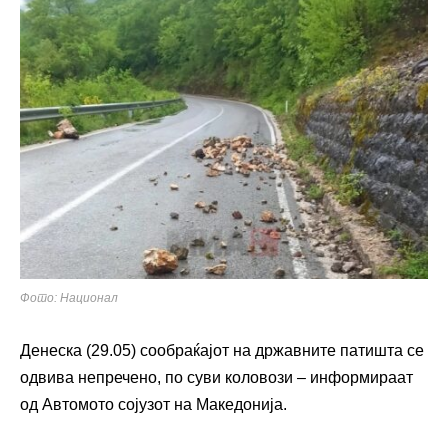
Фото: Национал
Денеска (29.05) сообраќајот на државните патишта се
одвива непречено, по суви коловози – информираат
од Автомото сојузот на Македонија.