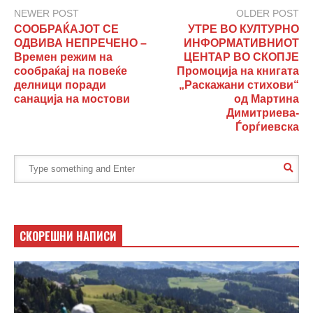
NEWER POST
OLDER POST
СООБРАЌАЈОТ СЕ
УТРЕ ВО КУЛТУРНО
ОДВИВА НЕПРЕЧЕНО –
ИНФОРМАТИВНИОТ
Времен режим на
ЦЕНТАР ВО СКОПЈЕ
сообраќај на повеќе
Промоција на книгата
делници поради
„Раскажани стихови“
санација на мостови
од Мартина
Димитриева-
Ѓорѓиевска
СКОРЕШНИ НАПИСИ