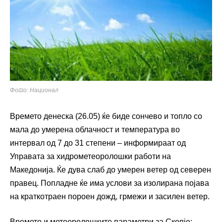
Фото: Национал
Времето денеска (26.05) ќе биде сончево и топло со
мала до умерена облачност и температура во
интервал од 7 до 31 степени – информираат од
Управата за хидрометеоролошки работи на
Македонија. Ќе дува слаб до умерен ветер од северен
правец. Попладне ќе има услови за изолирана појава
на краткотраен пороен дожд, грмежи и засилен ветер.
Времето и метеоролошките параметри за Скопје: