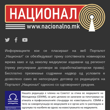
Информациите кои се пласираат на веб Порталот
„Национал“ се обезбедуваат преку сопствената новинарска
мрежа како и од неколку медиумски издавачи од регионот
(преку регулирани договори за соработка/авторски права).
Бесплатно преземање содржини надвор од условите е
дозволено само во непосреден договор со редакцијата на
Порталот „Национал“ односно со одговорниот уредник.