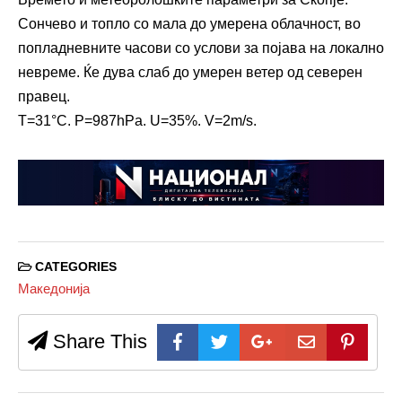
Сончево и топло со мала до умерена облачност, во
попладневните часови со услови за појава на локално
невреме. Ќе дува слаб до умерен ветер од северен
правец.
T=31°C. P=987hPa. U=35%. V=2m/s.
CATEGORIES
Македонија
Share This