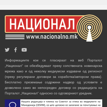
Информациите кои се пласираат на веб Порталот
„Национал“ се обезбедуваат преку сопствената новинарска
мрежа како и од неколку медиумски издавачи од регионот
(преку регулирани договори за соработка/авторски права).
Бесплатно преземање содржини надвор од условите е
дозволено само во непосреден договор со редакцијата на
Порталот „Национал“ односно со одговорниот уредник.