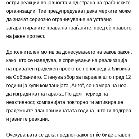
остри реакции во јавноста и од страна на граѓанските
организации. Тие предупредуваат дека мерките може
да значат сериозно ограничување на уставно
загарантираните права на граѓаните, пред сè правото
на јавен протест.
Дополнителен мотив за донесувањето на ваков закон,
како што се наведува, е спречување на реализација
на приватен градежен проект во непосредна близина
на Собранието. Станува збор за парцела што пред 12
години ја купи компанијата „Анго“, со намера на неа
да изгради катна гаража. По долг период на
неактивност, компанијата повторно ги активираше
градежните планови минатата година, што ги подгреа
и јавните реакции.
Очекувањата се дека предлог-законот ќе биде ставен