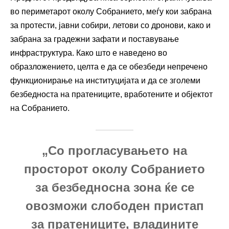
во периметарот околу Собранието, меѓу кои забрана
за протести, јавни собири, летови со дронови, како и
забрана за градежни зафати и поставување
инфраструктура. Како што е наведено во
образложението, целта е да се обезбеди непречено
функционирање на институцијата и да се зголеми
безбедноста на пратениците, вработените и објектот
на Собранието.
„Со прогласувањето на
просторот околу Собранието
за безбедносна зона ќе се
овозможи слободен пристап
за пратениците, владините