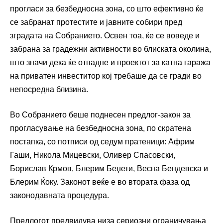
прогласи за безбедносна зона, со што ефективно ќе
се забранат протестите и јавните собири пред
зградата на Собранието. Освен тоа, ќе се воведе и
забрана за градежни активности во блиската околина,
што значи дека ќе отпадне и проектот за катна гаража
на приватен инвеститор кој требаше да се гради во
непосредна близина.
Во Собранието беше поднесен предлог-закон за
прогласување на безбедносна зона, по скратена
постапка, со потписи од седум пратеници: Африм
Гаши, Никола Мицевски, Оливер Спасовски,
Борислав Крмов, Блерим Беџети, Весна Бендевска и
Блерим Ќоку. Законот веќе е во втората фаза од
законодавната процедура.
Предлогот предвидува низа сериозни ограничувања