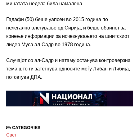
минатата недела била намалена.
Гадафи (50) беше уапсен во 2015 година по
нелегално влегување од Сирија, и беше обвинет за
криење информации за исчезнувањето на шиитскиот
лидер Муса ал-Садр во 1978 година.
Случајот со ал-Садр и натаму останува контроверзна
тема што ги затегнува односите меѓу Либан и Либија,
потсетува ДПА.
CATEGORIES
Свет