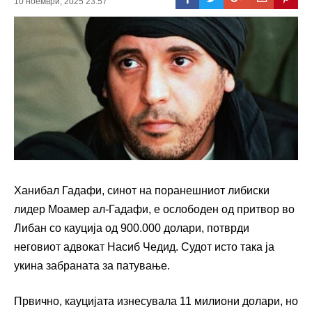
10 ноември, 2025 23:57
Ханибал Гадафи, синот на поранешниот либиски
лидер Моамер ал-Гадафи, е ослободен од притвор во
Либан со кауција од 900.000 долари, потврди
неговиот адвокат Насиб Чедид. Судот исто така ја
укина забраната за патување.
Првично, кауцијата изнесувала 11 милиони долари, но