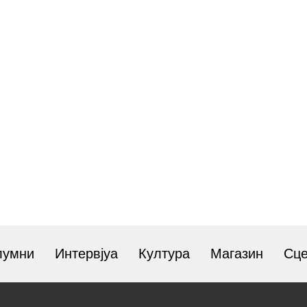
лумни
Интервјуа
Култура
Магазин
Сц