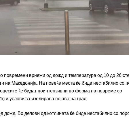
со повремени врнежи од дожд и температура од 10 до 26 ст
 на Македонија. На повеќе места ќе биде нестабилно со 
процесите ќе бидат поинтензивни во форма на невреме со
h) и услови за изолирана појава на град.
д дожд. Во делови од котлината ќе биде нестабилно со пор