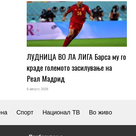
ЛУДНИЦА ВО ЛА ЛИГА Барса му го
краде големото засилување на
Реал Мадрид
6 август, 2026
ена
Спорт
Национал ТВ
Во живо