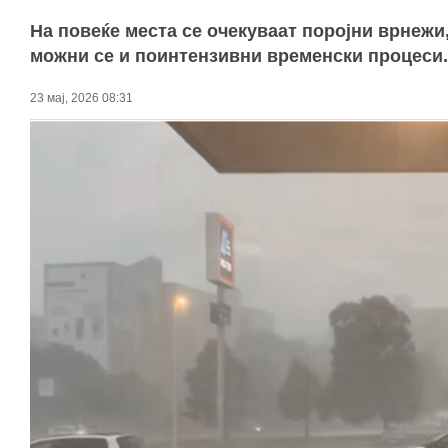
На повеќе места се очекуваат поројни врнежи,
можни се и поинтензивни временски процеси.
23 мај, 2026 08:31