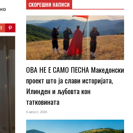
СКОРЕШНИ НАПИСИ
лно
ОВА НЕ Е САМО ПЕСНА Македонски
проект што ја слави историјата,
Илинден и љубовта кон
татковината
6 август, 2026