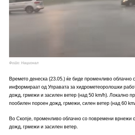
Фото: Национал
Времето денеска (23.05.) ќе биде променливо облачно 
информираат од Управата за хидрометеоролошки работи
дожд, грмежи и засилен ветер (над 50 km/h). Локално 
пообилен пороен дожд, грмежи, силен ветер (над 60 km/
Во Скопје, променливо облачно со повремени врнежи о
дожд, грмежи и засилен ветер.