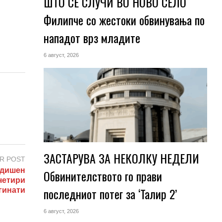
ШТО СЕ СЛУЧИ ВО НОВО СЕЛО
Филипче со жестоки обвинувања по
нападот врз младите
6 август, 2026
ЗАСТАРУВА ЗА НЕКОЛКУ НЕДЕЛИ
R POST
дишен
Обвинителството го прави
четири
последниот потег за ‘Талир 2’
гинати
6 август, 2026