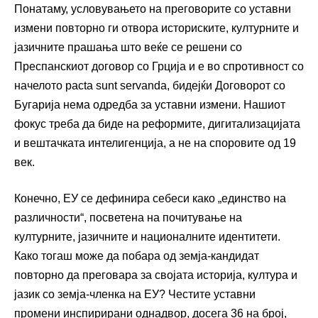
Понатаму, условувањето на преговорите со уставни
измени повторно ги отвора историските, културните и
јазичните прашања што веќе се решени со
Преспанскиот договор со Грција и е во спротивност со
начелото pacta sunt servanda, бидејќи Договорот со
Бугарија нема одредба за уставни измени. Нашиот
фокус треба да биде на реформите, дигитализацијата
и вештачката интелигенција, а не на споровите од 19
век.
Конечно, ЕУ се дефинира себеси како „единство на
различности“, посветена на почитување на
културните, јазичните и националните идентитети.
Како тогаш може да побара од земја-кандидат
повторно да преговара за својата историја, култура и
јазик со земја-членка на ЕУ? Честите уставни
промени инспирирани однадвор, досега 36 на број,