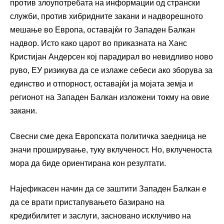
против злоупотребата на информации од странски
служби, против хибридните закани и надворешното
мешање во Европа, оставајќи го Западен Балкан
надвор. Исто како царот во приказната на Ханс
Кристијан Андерсен кој парадирал во невидливо ново
руво, ЕУ ризикува да се излаже себеси ако зборува за
единство и отпорност, оставајќи ја мојата земја и
регионот на Западен Балкан изложени токму на овие
закани.
Свесни сме дека Европската политичка заедница не
значи проширување, туку вклученост. Но, вклученоста
мора да биде ориентирана кон резултати.
Најефикасен начин да се заштити Западен Балкан е
да се врати пристапувањето базирано на
кредибилитет и заслуги, засновано исклучиво на