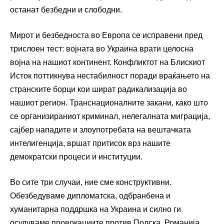
останат безбедни и слободни.
Мирот и безбедноста во Европа се исправени пред
трислоен тест: војната во Украина врати целосна
војна на нашиот континент. Конфликтот на Блискиот
Исток поттикнува нестабилност поради враќањето на
странските борци кои шират радикализација во
нашиот регион. Транснационалните закани, како што
се организираниот криминал, нелегалната миграција,
сајбер нападите и злоупотребата на вештачката
интелигенција, вршат притисок врз нашите
демократски процеси и институции.
Во сите три случаи, ние сме конструктивни.
Обезбедуваме дипломатска, одбранбена и
хуманитарна поддршка на Украина и силно ги
осудуваме провокациите против Полска, Романија,