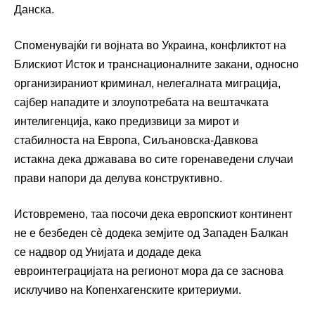
Данска.
Споменувајќи ги војната во Украина, конфликтот на
Блискиот Исток и транснационалните закани, односно
организираниот криминал, нелегалната миграција,
сајбер нападите и злоупотребата на вештачката
интелигенција, како предизвици за мирот и
стабилноста на Европа, Сиљановска-Давкова
истакна дека државава во сите горенаведени случаи
прави напори да делува конструктивно.
Истовремено, таа посочи дека европскиот континент
не е безбеден сè додека земјите од Западен Балкан
се надвор од Унијата и додаде дека
евроинтеграцијата на регионот мора да се заснова
исклучиво на Копенхагенските критериуми.