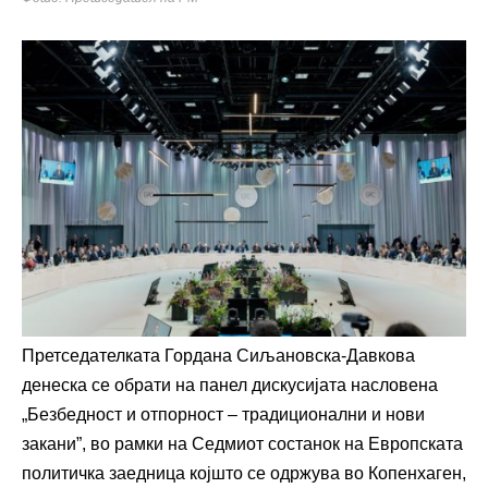
Претседателката Гордана Сиљановска-Давкова
денеска се обрати на панел дискусијата насловена
„Безбедност и отпорност – традиционални и нови
закани”, во рамки на Седмиот состанок на Европската
политичка заедница којшто се одржува во Копенхаген,