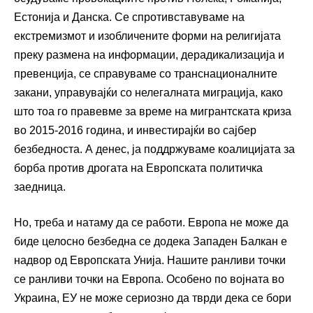
Естонија и Данска. Се спротивставуваме на
екстремизмот и изобличените форми на религијата
преку размена на информации, дерадикализација и
превенција, се справуваме со транснационалните
закани, управувајќи со нелегалната миграција, како
што тоа го правевме за време на мигрантската криза
во 2015-2016 година, и инвестирајќи во сајбер
безбедноста. А денес, ја поддржуваме коалицијата за
борба против дрогата на Европската политичка
заедница.
Но, треба и натаму да се работи. Европа не може да
биде целосно безбедна се додека Западен Балкан е
надвор од Европската Унија. Нашите ранливи точки
се ранливи точки на Европа. Особено по војната во
Украина, ЕУ не може сериозно да тврди дека се бори