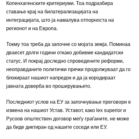
Копенхагенските критериуми. Тоа подразбира
ставање крај на билатерализацијата на
интеграцијата, што ја намалува отпорноста на
регионот и на Европа.
Токму тоа треба да започне со мојата земја. Поминаа
дваесет долги години откако добивме кандидатски
статус. И покрај доследно спроведените реформи,
неоправданите политички пречки продолжуваат да го
блокираат нашиот напредок и да ја кородираат
јавната доверба во проширувањето.
Последниот услов на ЕУ за започнување преговори е
измена на нашиот Устав. Уставот, како lex superior и
Русоов општествен договор меѓу граѓаните, не може
да биде диктиран од нашите соседи или ЕУ.