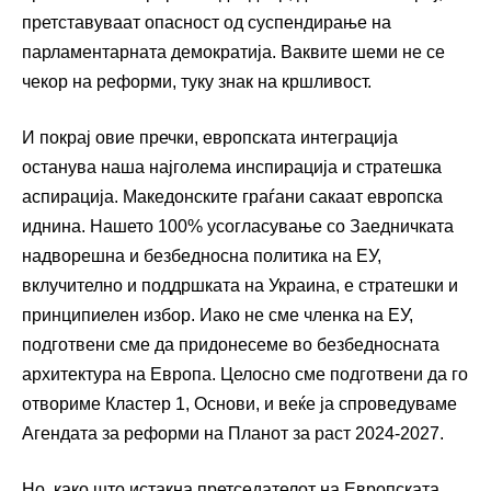
претставуваат опасност од суспендирање на
парламентарната демократија. Ваквите шеми не се
чекор на реформи, туку знак на кршливост.
И покрај овие пречки, европската интеграција
останува наша најголема инспирација и стратешка
аспирација. Македонските граѓани сакаат европска
иднина. Нашето 100% усогласување со Заедничката
надворешна и безбедносна политика на ЕУ,
вклучително и поддршката на Украина, е стратешки и
принципиелен избор. Иако не сме членка на ЕУ,
подготвени сме да придонесеме во безбедносната
архитектура на Европа. Целосно сме подготвени да го
отвориме Кластер 1, Основи, и веќе ја спроведуваме
Агендата за реформи на Планот за раст 2024-2027.
Но, како што истакна претседателот на Европската