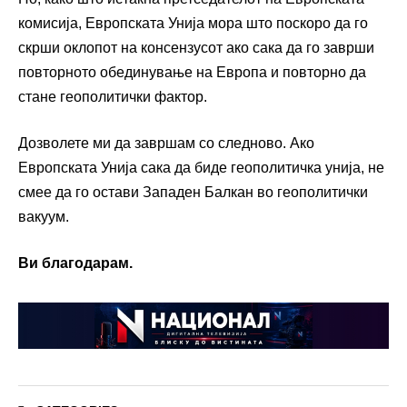
комисија, Европската Унија мора што поскоро да го
скрши оклопот на консензусот ако сака да го заврши
повторното обединување на Европа и повторно да
стане геополитички фактор.
Дозволете ми да завршам со следново. Ако
Европската Унија сака да биде геополитичка унија, не
смее да го остави Западен Балкан во геополитички
вакуум.
Ви благодарам.