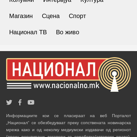
Магазин
Сцена
Спорт
Национал ТВ
Во живо
Информациите кои се пласираат на веб Порталот
„Национал“ се обезбедуваат преку сопствената новинарска
мрежа како и од неколку медиумски издавачи од регионот
(преку регулирани договори за соработка/авторски права).