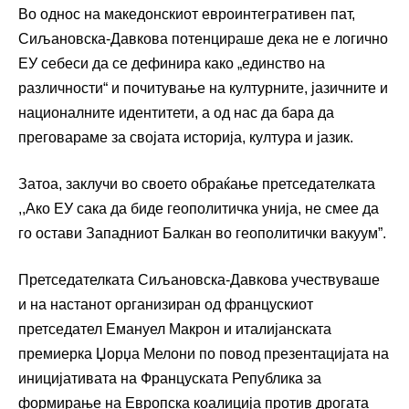
Во однос на македонскиот евроинтегративен пат,
Сиљановска-Давкова потенцираше дека не е логично
ЕУ себеси да се дефинира како „единство на
различности“ и почитување на културните, јазичните и
националните идентитети, а од нас да бара да
преговараме за својата историја, култура и јазик.
Затоа, заклучи во своето обраќање претседателката
,,Ако ЕУ сака да биде геополитичка унија, не смее да
го остави Западниот Балкан во геополитички вакуум”.
Претседателката Сиљановска-Давкова учествуваше
и на настанот организиран од францускиот
претседател Емануел Макрон и италијанската
премиерка Џорџа Мелони по повод презентацијата на
иницијативата на Француската Република за
формирање на Европска коалиција против дрогата