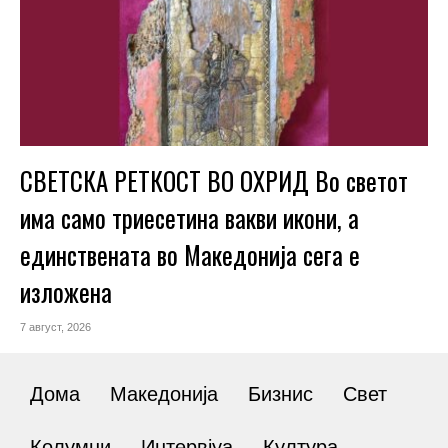
СВЕТСКА РЕТКОСТ ВО ОХРИД Во светот
има само триесетина вакви икони, а
единствената во Македонија сега е
изложена
7 август, 2026
Дома
Македонија
Бизнис
Свет
Колумни
Интервјуа
Култура