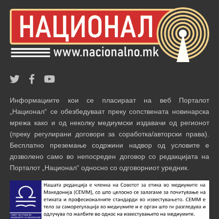
Информациите кои се пласираат на веб Порталот
„Национал“ се обезбедуваат преку сопствената новинарска
мрежа како и од неколку медиумски издавачи од регионот
(преку регулирани договори за соработка/авторски права).
Бесплатно преземање содржини надвор од условите е
дозволено само во непосреден договор со редакцијата на
Порталот „Национал“ односно со одговорниот уредник.