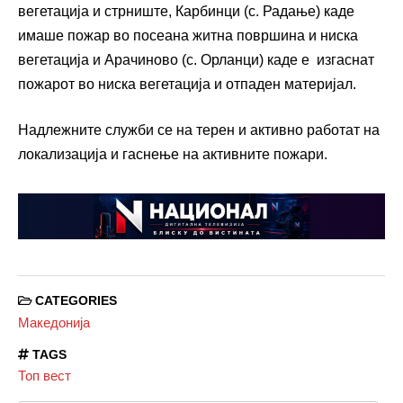
вегетација и стрниште, Карбинци (с. Радање) каде
имаше пожар во посеана житна површина и ниска
вегетација и Арачиново (с. Орланци) каде е изгаснат
пожарот во ниска вегетација и отпаден материјал.
Надлежните служби се на терен и активно работат на
локализација и гаснење на активните пожари.
CATEGORIES
Македонија
TAGS
Топ вест