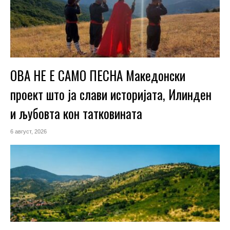
ОВА НЕ Е САМО ПЕСНА Македонски
проект што ја слави историјата, Илинден
и љубовта кон татковината
6 август, 2026