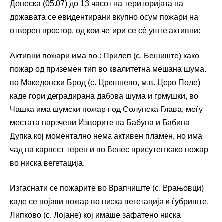
Денеска (05.07) до 13 часот на територијата на
државата се евидентирани вкупно осум пожари на
отворен простор, од кои четири се сѐ уште активни:
Активни пожари има во : Прилеп (с. Бешиште) како
пожар од приземен тип во квалитетна мешана шума.
во Македонски Брод (с. Црешнево, м.в. Церо Поле)
каде гори деградирана дабова шума и грмушки, во
Чашка има шумски пожар под Солунска Глава, меѓу
местата наречени Изворите на Бабуна и Бабина
Дупка кој моментално нема активен пламен, но има
чад на карпест терен и во Велес присутен како пожар
во ниска вегетација.
Изгаснати се пожарите во Врапчиште (с. Врањовци)
каде се појави пожар во ниска вегетација и ѓубриште,
Липково (с. Лојане) кој имаше зафатено ниска