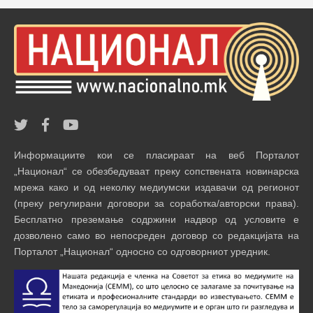
Информациите кои се пласираат на веб Порталот
„Национал“ се обезбедуваат преку сопствената новинарска
мрежа како и од неколку медиумски издавачи од регионот
(преку регулирани договори за соработка/авторски права).
Бесплатно преземање содржини надвор од условите е
дозволено само во непосреден договор со редакцијата на
Порталот „Национал“ односно со одговорниот уредник.