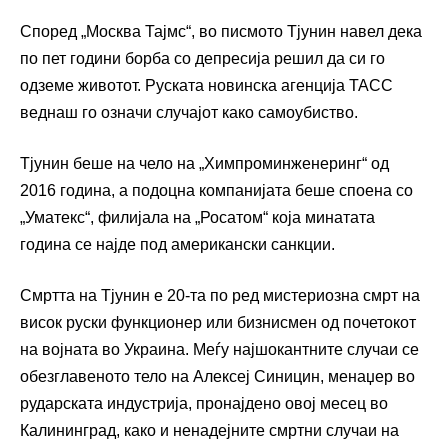
Според „Москва Тајмс“, во писмото Тјунин навел дека
по пет години борба со депресија решил да си го
одземе животот. Руската новинска агенција ТАСС
веднаш го означи случајот како самоубиство.
Тјунин беше на чело на „Химпроминженеринг“ од
2016 година, а подоцна компанијата беше споена со
„Уматекс“, филијала на „Росатом“ која минатата
година се најде под американски санкции.
Смртта на Тјунин е 20-та по ред мистериозна смрт на
висок руски функционер или бизнисмен од почетокот
на војната во Украина. Меѓу најшокантните случаи се
обезглавеното тело на Алексеј Синицин, менаџер во
рударската индустрија, пронајдено овој месец во
Калининград, како и ненадејните смртни случаи на