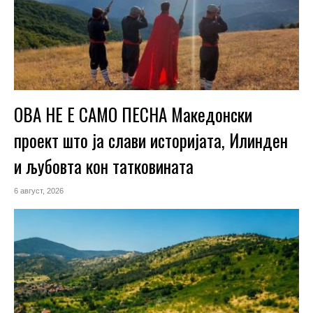
ОВА НЕ Е САМО ПЕСНА Македонски
проект што ја слави историјата, Илинден
и љубовта кон татковината
6 август, 2026