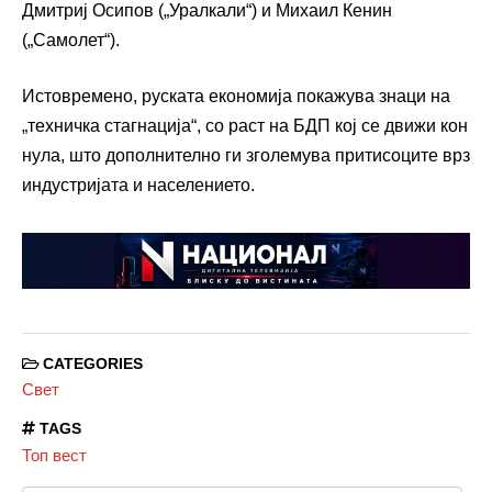
Дмитриј Осипов („Уралкали“) и Михаил Кенин
(„Самолет“).
Истовремено, руската економија покажува знаци на
„техничка стагнација“, со раст на БДП кој се движи кон
нула, што дополнително ги зголемува притисоците врз
индустријата и населението.
CATEGORIES
Свет
TAGS
Топ вест