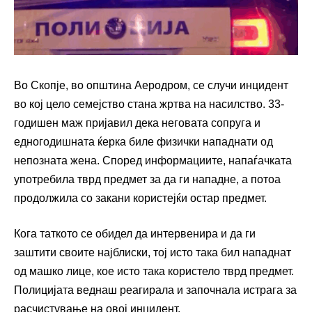
Во Скопје, во општина Аеродром, се случи инцидент
во кој цело семејство стана жртва на насилство. 33-
годишен маж пријавил дека неговата сопруга и
едногодишната ќерка биле физички нападнати од
непозната жена. Според информациите, напаѓачката
употребила тврд предмет за да ги нападне, а потоа
продолжила со закани користејќи остар предмет.
Кога таткото се обидел да интервенира и да ги
заштити своите најблиски, тој исто така бил нападнат
од машко лице, кое исто така користело тврд предмет.
Полицијата веднаш реагирала и започнала истрага за
расчистување на овој инцидент.