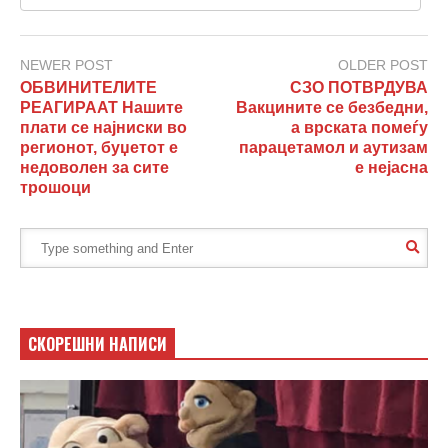
NEWER POST
OLDER POST
ОБВИНИТЕЛИТЕ
СЗО ПОТВРДУВА
РЕАГИРААТ Нашите
Вакцините се безбедни,
плати се најниски во
а врската помеѓу
регионот, буџетот е
парацетамол и аутизам
недоволен за сите
е нејасна
трошоци
СКОРЕШНИ НАПИСИ