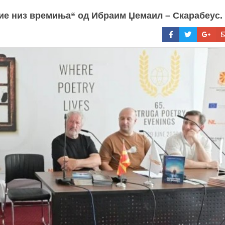
вие низ времиња“ од Ибраим Џемаил – Скарабеус.