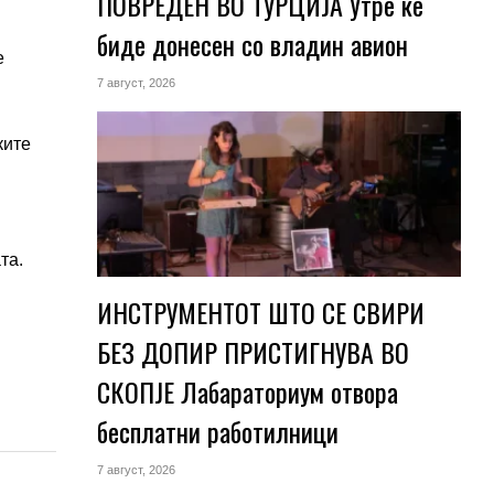
ПОВРЕДЕН ВО ТУРЦИЈА Утре ќе
биде донесен со владин авион
е
7 август, 2026
ките
та.
ИНСТРУМЕНТОТ ШТО СЕ СВИРИ
БЕЗ ДОПИР ПРИСТИГНУВА ВО
СКОПЈЕ Лабараториум отвора
бесплатни работилници
7 август, 2026