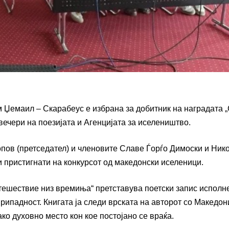
 Џемаил – Скарабеус е избрана за добитник на наградата „
 вечери на поезијата и Агенцијата за иселеништво.
опов (претседател) и членовите Славе Ѓорѓо Димоски и Ник
и пристигнати на конкурсот од македонски иселеници.
тешествие низ времиња“ претставува поетски запис исполне
рипадност. Книгата ја следи врската на авторот со Македони
ако духовно место кон кое постојано се враќа.