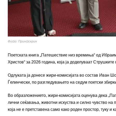
Фото: Принтскрин
Поетската книга „Патешествие низ времиња“ од Ибраим
Христов“ за 2026 година, која ја доделуваат Струшките
Одлуката ја донесе жири-комисијата во состав Иван Ш
Ѓелинчески, по разгледувањето на седум поетски збирк
Во образложението, жири-комисијата оценува дека „Па
лични сеќавања, животни искуства и силно чувство на п
која не е претставена само како роден простор, туку и к