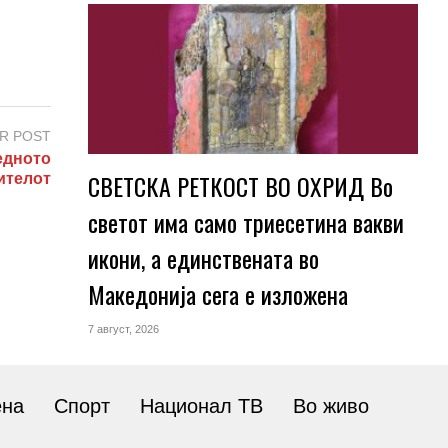
R POST
едното
СВЕТСКА РЕТКОСТ ВО ОХРИД Во
рителот
светот има само триесетина вакви
икони, а единствената во
Македонија сега е изложена
7 август, 2026
ена
Спорт
Национал ТВ
Во живо