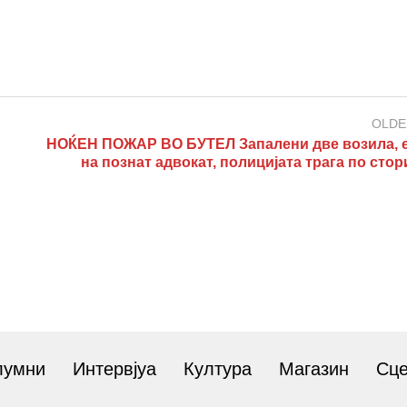
OLDE
НОЌЕН ПОЖАР ВО БУТЕЛ Запалени две возила, 
на познат адвокат, полицијата трага по сто
лумни
Интервјуа
Култура
Магазин
Сц