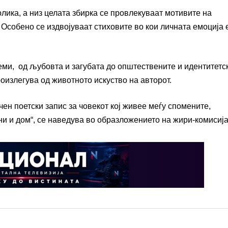
лика, а низ целата збирка се провлекуваат мотивите на
 Особено се издвојуваат стиховите во кои личната емоција 
еми, од љубовта и загубата до општествените и идентитетс
оизлегува од животното искуство на авторот.
ен поетски запис за човекот кој живее меѓу спомените,
ни и дом“, се наведува во образложението на жири-комисија