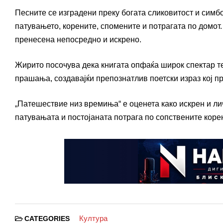
Песните се изградени преку богата сликовитост и симбо
патувањето, корените, спомените и потрагата по домот.
пренесена непосредно и искрено.
Жирито посочува дека книгата опфаќа широк спектар т
прашања, создавајќи препознатлив поетски израз кој пр
„Патешествие низ времиња“ е оценета како искрен и лич
патувањата и постојаната потрага по сопствените коре
Култура
CATEGORIES