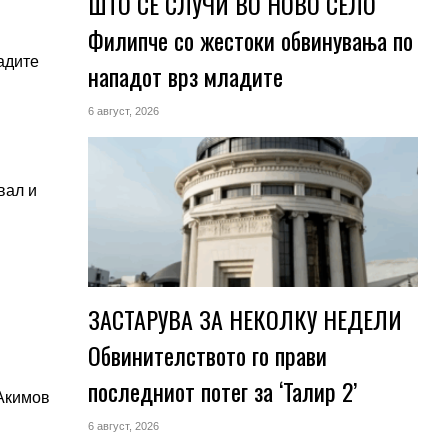
ШТО СЕ СЛУЧИ ВО НОВО СЕЛО
Филипче со жестоки обвинувања по
адите
нападот врз младите
6 август, 2026
вал и
ЗАСТАРУВА ЗА НЕКОЛКУ НЕДЕЛИ
Обвинителството го прави
последниот потег за ‘Талир 2’
 Акимов
6 август, 2026