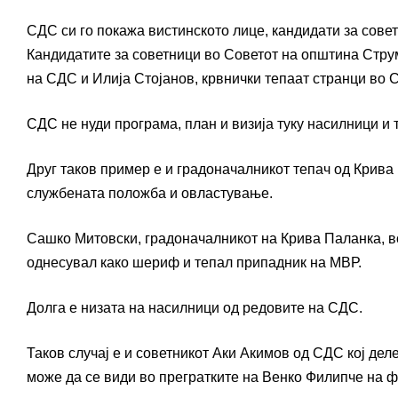
СДС си го покажа вистинското лице, кандидати за сове
Кандидатите за советници во Советот на општина Струм
на СДС и Илија Стојанов, крвнички тепаат странци во 
СДС не нуди програма, план и визија туку насилници и 
Друг таков пример е и градоначалникот тепач од Крива 
службената положба и овластување.
Сашко Митовски, градоначалникот на Крива Паланка, в
однесувал како шериф и тепал припадник на МВР.
Долга е низата на насилници од редовите на СДС.
Таков случај е и советникот Аки Акимов од СДС кој де
може да се види во прегратките на Венко Филипче на фо