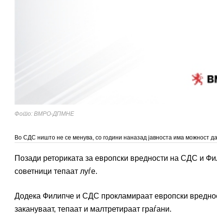
Фото: ВМРО-ДПМНЕ
Во СДС ништо не се менува, со години наназад јавноста има можност да
Позади реториката за европски вредности на СДС и Фил
советници тепаат луѓе.
Додека Филипче и СДС прокламираат европски вредност
закануваат, тепаат и малтретираат граѓани.