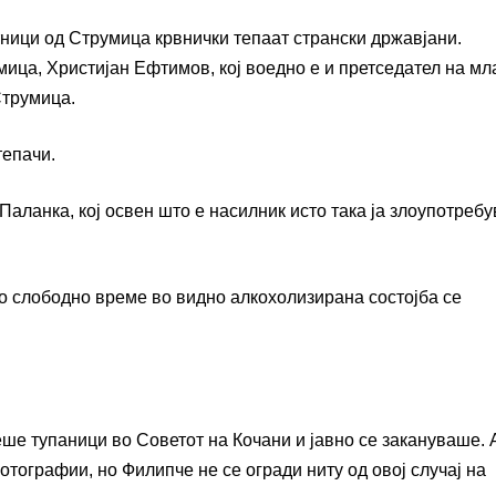
тници од Струмица крвнички тепаат странски државјани.
ица, Христијан Ефтимов, кој воедно е и претседател на мл
Струмица.
тепачи.
Паланка, кој освен што е насилник исто така ја злоупотребу
о слободно време во видно алкохолизирана состојба се
леше тупаници во Советот на Кочани и јавно се закануваше.
тографии, но Филипче не се огради ниту од овој случај на