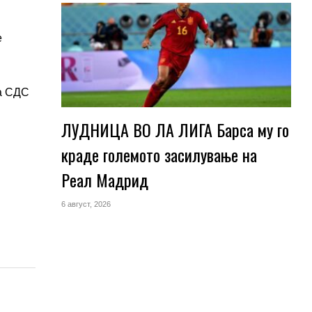
е
на СДС
ЛУДНИЦА ВО ЛА ЛИГА Барса му го
краде големото засилување на
Реал Мадрид
6 август, 2026