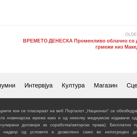
OLDE
ВРЕМЕТО ДЕНЕСКА Променливо облачно со 
грмежи низ Маке
лумни
Интервјуа
Култура
Магазин
Сц
иите кои се пласираат на веб Порталот „Национал“ се обезбедув
ата новинарска мрежа како и од неколку медиумски издавачи од
егулирани договори за соработка/авторски права). Бесплатно 
и надвор од условите е дозволено само во непосреден до