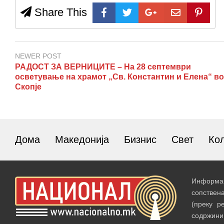
Share This
NEWER POST
РАДОСТ ЗА ВЕРНИЦИТЕ – На 28 септември
осветување на храмот „Св. Константин и Елена“ во
Скопје
Дома
Македонија
Бизнис
Свет
Ко
Информац
сопствен
(преку р
содржин