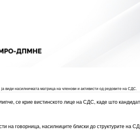
 ја види насилничката матрица на членови и активисти од редовите на СДС.
ипче, се крие вистинското лице на СДС, каде што кандидат
и на говорница, насилниците блиски до структурите на СД