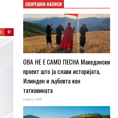
СКОРЕШНИ НАПИСИ
ОВА НЕ Е САМО ПЕСНА Македонски
проект што ја слави историјата,
Илинден и љубовта кон
татковината
6 август, 2026