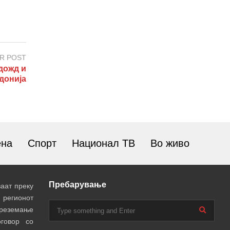
R POST
дожд и
донија
ена
Спорт
Национал ТВ
Во живо
Пребарување
аат преку
 регионот
преземање
говор со