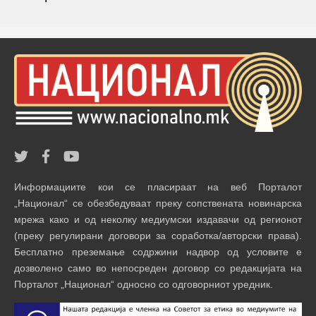
Информациите кои се пласираат на веб Порталот
„Национал“ се обезбедуваат преку сопствената новинарска
мрежа како и од неколку медиумски издавачи од регионот
(преку регулирани договори за соработка/авторски права).
Бесплатно преземање содржини надвор од условите е
дозволено само во непосреден договор со редакцијата на
Порталот „Национал“ односно со одговорниот уредник.