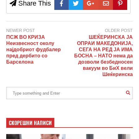
Share This
NEWER POST
OLDER POST
ПСЖ ВО КРИЗА
ШЕЌЕРИНСКА ЈА
Неизвесност околу
ОПРАИ МАКЕДОНИЈА,
најдобриот фудбалер
СЕГА НА РЕД ЈА ИМА
пред дербито со
БОСНА – НАТО нема да
Барселона
дозволи безбедносен
вакуум во БиХ вели
Шеќеринска
СКОРЕШНИ НАПИСИ