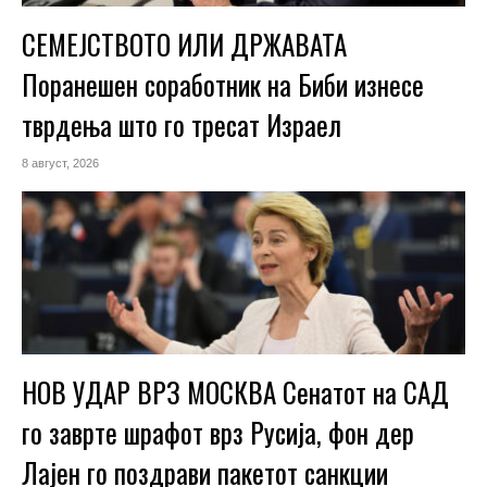
СЕМЕЈСТВОТО ИЛИ ДРЖАВАТА
Поранешен соработник на Биби изнесе
тврдења што го тресат Израел
8 август, 2026
НОВ УДАР ВРЗ МОСКВА Сенатот на САД
го заврте шрафот врз Русија, фон дер
Лајен го поздрави пакетот санкции