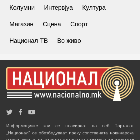
Колумни
Интервјуа
Култура
Магазин
Сцена
Спорт
Национал ТВ
Во живо
Информациите кои се пласираат на веб Порталот
„Национал“ се обезбедуваат преку сопствената новинарска