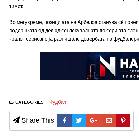
тимот.
Во меѓувреме, позицијата на Арбелоа станува сѐ понеи
поддршката од дел од соблекувалната по серијата слаб
кралот
сериозно ја разнишале довербата на фудбалерит
Фудбал
CATEGORIES
Share This