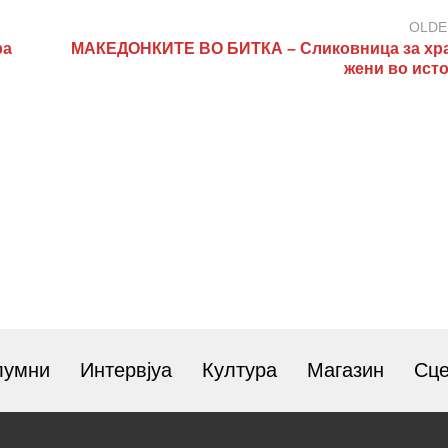
OLDE
ра
МАКЕДОНКИТЕ ВО БИТКА – Сликовница за хр
жени во исто
лумни
Интервјуа
Култура
Магазин
Сц