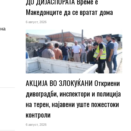
ДО ДИЈАСПОРАТА Време е
Македонците да се вратат дома
6 август, 2026
 на
АКЦИЈА ВО ЗЛОКУЌАНИ Откриени
дивоградби, инспектори и полиција
на терен, најавени уште пожестоки
контроли
6 август, 2026