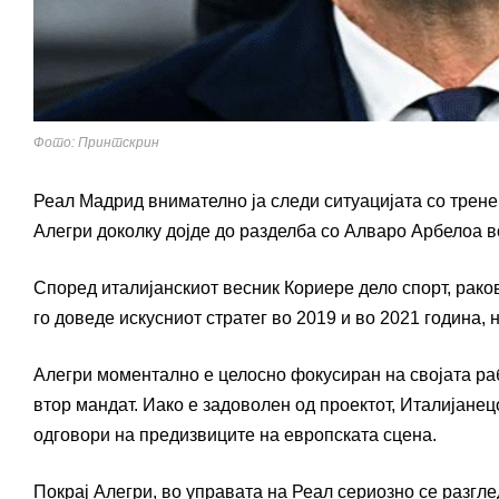
Фото: Принтскрин
Реал Мадрид
внимателно ја следи ситуацијата со трен
Алегри
доколку дојде до разделба со
Алваро Арбелоа
в
Според италијанскиот весник
Кориере дело спорт
, рак
го доведе искусниот стратег во 2019 и во 2021 година, н
Алегри моментално е целосно фокусиран на својата ра
втор мандат. Иако е задоволен од проектот, Италијанец
одговори на предизвиците на европската сцена.
Покрај Алегри, во управата на Реал сериозно се разгле