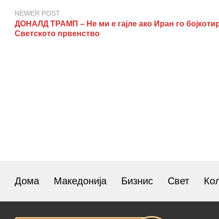
NEWER POST
ДОНАЛД ТРАМП – Не ми е гајле ако Иран го бојкоти
Светското првенство
Дома
Македонија
Бизнис
Свет
Ко