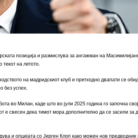
ерската позиција и размислува за ангажман на
Масимилијан
о текот на летото.
оводството на мадридскиот клуб и претходно двапати се оби
о без успех.
бота во
Милан
, каде што во јули 2025 година го започна сво
от е свесен дека тимот мора дополнително да се засили за 
дува и опцијата со
Јирген Клоп
како можен нов предводник 