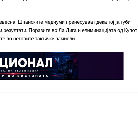
звесна. Шпанските медиуми пренесуваат дека тој ја губи
и резултати. Поразите во
Ла Лига
и елиминацијата од
Купот
е во неговите тактички замисли.