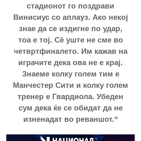
стадионот го поздрави
Винисиус со аплауз. Ако некој
знае да се издигне по удар,
тоа е тој. Сè уште не сме во
четвртфиналето. Им кажав на
играчите дека ова не е крај.
Знаеме колку голем тим е
Манчестер Сити и колку голем
тренер е Гвардиола. Убеден
сум дека ќе се обидат да не
изненадат во реваншот.“