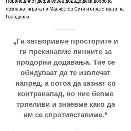
Поранешниот дефанзивец додаде дека добро ја
познавал играта на Манчестер Сити и стратегијата на
Гвардиола:
„Ги затворивме просторите и
ги прекинавме линиите за
продорни додавања. Тие се
обидуваат да те извлечат
напред, а потоа да казнат со
контранапад, но ние бевме
трпеливи и знаевме како да
им се спротивставиме.“