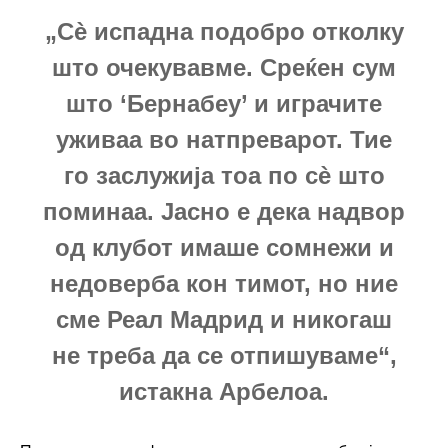
„Сè испадна подобро отколку
што очекувавме. Среќен сум
што ‘Бернабеу’ и играчите
уживаа во натпреварот. Тие
го заслужија тоа по сè што
поминаа. Јасно е дека надвор
од клубот имаше сомнежи и
недоверба кон тимот, но ние
сме Реал Мадрид и никогаш
не треба да се отпишуваме“,
истакна Арбелоа.