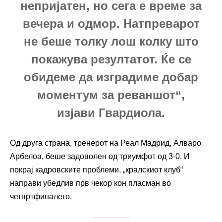
непријатен, но сега е време за
вечера и одмор. Натпреварот
не беше толку лош колку што
покажува резултатот. Ќе се
обидеме да изградиме добар
моментум за реваншот“,
изјави Гвардиола.
Од друга страна, тренерот на Реал Мадрид, Алваро
Арбелоа, беше задоволен од триумфот од 3-0. И
покрај кадровските проблеми, „кралскиот клуб“
направи убедлив прв чекор кон пласман во
четвртфиналето.