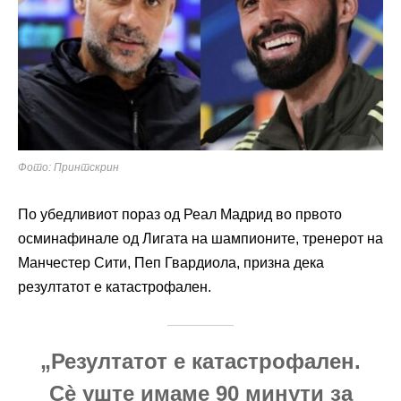
Фото: Принтскрин
По убедливиот пораз од Реал Мадрид во првото
осминафинале од Лигата на шампионите, тренерот на
Манчестер Сити, Пеп Гвардиола, призна дека
резултатот е катастрофален.
„Резултатот е катастрофален.
Сè уште имаме 90 минути за