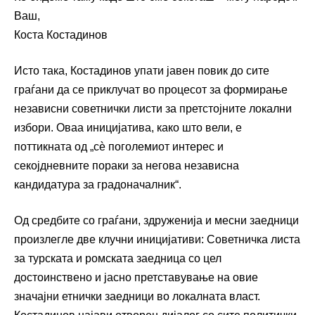
Ваш,
Коста Костадинов
Исто така, Костадинов упати јавен повик до сите
граѓани да се приклучат во процесот за формирање
независни советнички листи за претстојните локални
избори. Оваа иницијатива, како што вели, е
поттикната од „сѐ поголемиот интерес и
секојдневните пораки за негова независна
кандидатура за градоначалник“.
Од средбите со граѓани, здруженија и месни заедници
произлегле две клучни иницијативи: Советничка листа
за турската и ромската заедница со цел
достоинствено и јасно претставување на овие
значајни етнички заедници во локалната власт.