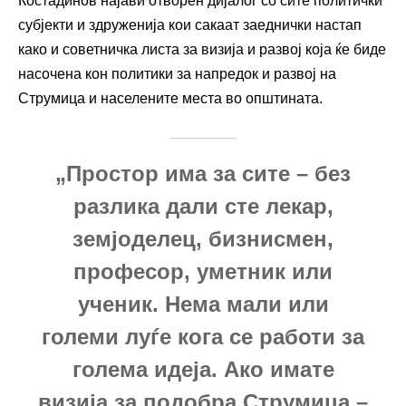
Костадинов најави отворен дијалог со сите политички
субјекти и здруженија кои сакаат заеднички настап
како и советничка листа за визија и развој која ќе биде
насочена кон политики за напредок и развој на
Струмица и населените места во општината.
„Простор има за сите – без
разлика дали сте лекар,
земјоделец, бизнисмен,
професор, уметник или
ученик. Нема мали или
големи луѓе кога се работи за
голема идеја. Ако имате
визија за подобра Струмица –