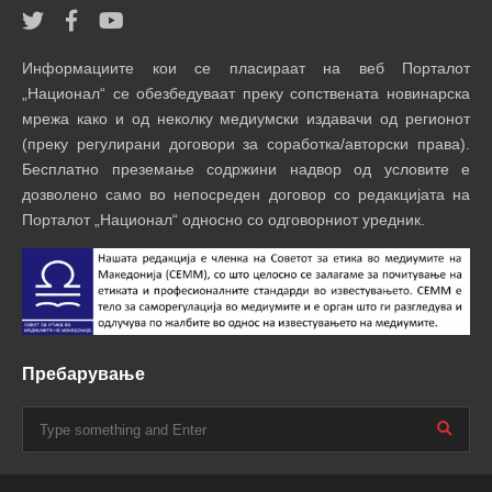
Информациите кои се пласираат на веб Порталот
„Национал“ се обезбедуваат преку сопствената новинарска
мрежа како и од неколку медиумски издавачи од регионот
(преку регулирани договори за соработка/авторски права).
Бесплатно преземање содржини надвор од условите е
дозволено само во непосреден договор со редакцијата на
Порталот „Национал“ односно со одговорниот уредник.
Пребарување