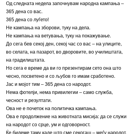
Од следната недела започнувам народна кампања –
365 дена со вас.
365 дена со луѓето!
Не кампања на зборови, туку на дела.
Не кампања на ветувања, туку на покажување.
До сега бев секој ден, секој час со вас – на улиците,
во селата, на пазарот, во дворовите, во училиштата,
на градилиштата.
Но сега е време да ви го презентирам сето она што
чесно, посветено и со љубов го имам сработено.
Јас и мојот тим – 365 дена со народот.
Нема фотелји, нема привилегии – само служба,
чесност и резултати.
Ова не е почеток на политичка кампања.
Ова е продолжение на животната мисија: да се служи
на народот со срце, ум и одговорност.
Ќе бидеме таму каде што сме секогаш – меѓу народот.