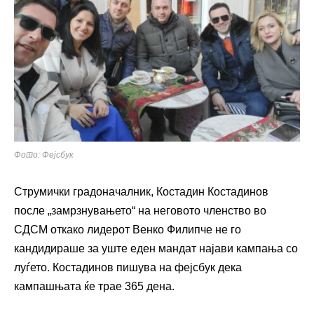
Фото: Фејсбук
Струмички градоначалник, Костадин Костадинов
после „замрзнувањето“ на неговото членство во
СДСМ откако лидерот Венко Филипче не го
кандидираше за уште еден мандат најави кампања со
луѓето. Костадинов пишува на фејсбук дека
кампашњата ќе трае 365 дена.