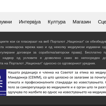
лумни
Интервјуа
Култура
Магазин
Сц
иите кои се пласираат на веб Порталот „Национал“ се обезбедув
ата новинарска мрежа како и од неколку медиумски издавачи од
егулирани договори за соработка/авторски права). Бесплатно 
и надвор од условите е дозволено само во непосреден до
та на Порталот „Национал“ односно со одговорниот уредник.