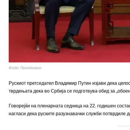
Фото: Принтскрин
Рускиот претседател Владимир Путин изјави дека целос
тврдењата дека во Србија се подготвува обид за „обоен
Говорејќи на пленарната седница на 22. годишен соста
нагласи дека руските разузнавачки служби потврдиле д