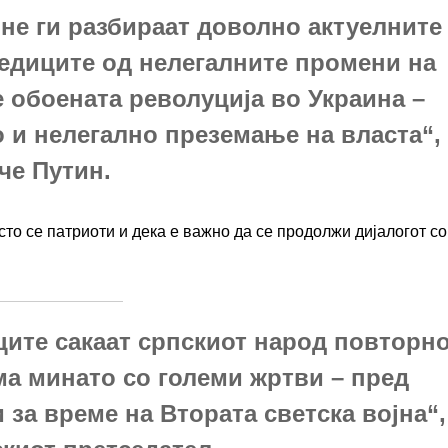
 не ги разбираат доволно актуелните
ледиците од нелегалните промени на
 обоената револуција во Украина –
о и нелегално преземање на власта“,
че Путин.
сто се патриоти и дека е важно да се продолжи дијалогот со
иците сакаат српскиот народ повторн
има минато со големи жртви – пред
и за време на Втората светска војна“,