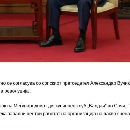
но се согласува со српскиот претседател Александар Вучиќ
а револуција“.
нок на Меѓународниот дискусионен клуб „Валдаи“ во Сочи, 
ека западни центри работат на организација на вакво сцена