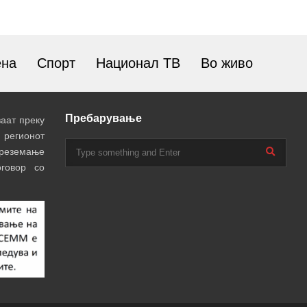
ена
Спорт
Национал ТВ
Во живо
Пребарување
аат преку
 регионот
преземање
говор со