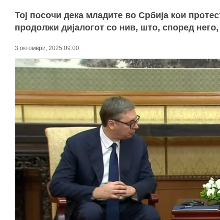
Тој посочи дека младите во Србија кои протес
продолжи дијалогот со нив, што, според него,
3 октомври, 2025 09:00