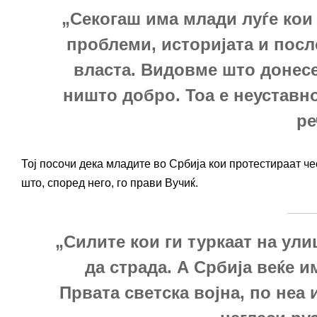
„Секогаш има млади луѓе кои
проблеми, историјата и пос
власта. Видовме што донесе
ништо добро. Тоа е неуставн
ре
Тој посочи дека младите во Србија кои протестираат че
што, според него, го прави Вучиќ.
„Силите кои ги туркаат на ул
да страда. А Србија веќе 
Првата светска војна, по неа 