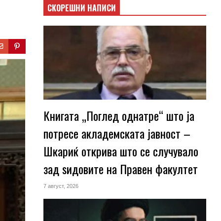
СКОРЕШНИ НАПИСИ
Книгата „Поглед однатре“ што ја
потресе акладемската јавност –
Шкариќ открива што се случувало
зад ѕидовите на Правен факултет
7 август, 2026