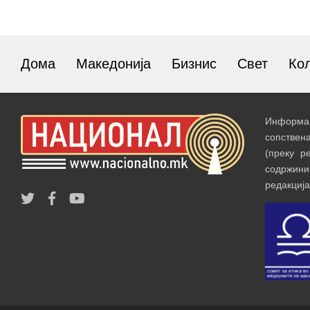
Дома
Македонија
Бизнис
Свет
Ко
Информац
сопствен
(преку р
содржин
редакција