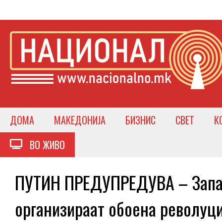
ДОМА
МАКЕДОНИЈА
БИЗНИС
СВЕТ
К
ВО ЖИВО
ПУТИН ПРЕДУПРЕДУВА – Запад
организираат обоена револуци