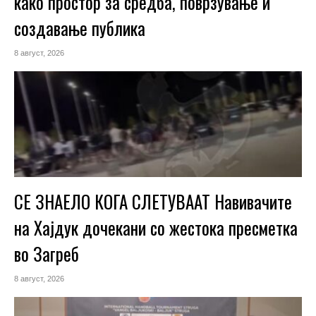
како простор за средба, поврзување и
создавање публика
8 август, 2026
СЕ ЗНАЕЛО КОГА СЛЕТУВААТ Навивачите
на Хајдук дочекани со жестока пресметка
во Загреб
8 август, 2026