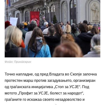
Фото: Принтскрин
Точно напладне, од пред Владата во Скопје започна
протестен марш против загадувањето, организиран
од граѓанската иницијатива „Стоп за УСЈЕ“. Под
мотото „Профит за УСЈЕ, болест за народот“,
граѓаните го искажаа своето незадоволство и