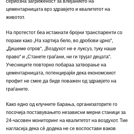
сериозна загриженост за влијанието на
цементарницата врз здравјето и квалитетот на
животот.
На протестот беа истакнати бројни транспаренти со
пораки како „На хартија бело, во дробови црно“,
„Дишеме отров“, „Воздухот не е луксуз, туку наше
право“ и „Станете граѓани, ни ги трујат децата“.
Учесниците повторно побараа затворање на
цементарницата, потенцирајќи дека економскиот
профит не смее да биде поважен од здравјето на
граѓаните.
Како едно од клучните барања, организаторите го
посочија поставувањето независни мерни станици за
24-часовен мониторинг на квалитетот на воздухот. Тие
нагласија дека сè додека не се воспостави ваков