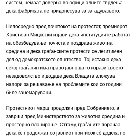
систем, немаат доверба во официјалните тврдења
дека фабриката не придонесува за загадувањето.
Непосредно пред почетокот на протестот, премиерот
Христијан Мицкоски изјави дека институциите работат
на обезбедување почиста и поздрава животна
средина и дека граѓанските протести се легитимен
дел од демократското општество. Тој истакна дека
секој граѓанин има право јавно да го изрази своето
незадоволство и додаде дека Владата вложува
напори за решавање на проблемите кои со години
биле занемарувани.
Протестниот марш продолжи пред Собранието, а
заврши пред Министерството за животна средина и
просторно планирање. Оттаму, граѓаните порачаа
дека ќе продолжат со јавниот притисок сè додека не