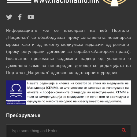
Информациите кои се пласираат на веб Порталот
„Национал“ се обезбедуваат преку сопствената новинарска
мрежа како и од неколку медиумски издавачи од регионот
(преку регулирани договори за соработка/авторски права).
Бесплатно преземање содржини надвор од условите е
дозволено само во непосреден договор со редакцијата на
Порталот „Национал“ односно со одговорниот уредник.
Пребарување