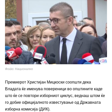
Фото: Национално
Премиерот Христијан Мицкоски соопшти дека
Владата ќе именува повереници во општините каде
што ќе се повтори изборниот циклус, веднаш штом ќе
го добие официјалното известување од Државната
изборна комисија (ДИК).