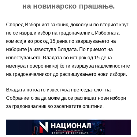
на новинарско прашање.
Според Изборниот законик, доколку и по вториот круг
не се изврши избор на градоначалник, Изборната
комисија во рок од 15 дена по завршувањето на
изборите ја известува Владата. По приемот на
известувањето, Владата во ист рок од 15 дена
именува повереник кој ќе ги извршува надлежностите
на градоначалникот до распишувањето нови избори.
Владата потоа го известува претседателот на
Собранието за да може да се распишат нови избори
за градоначалник во засегнатите општини.