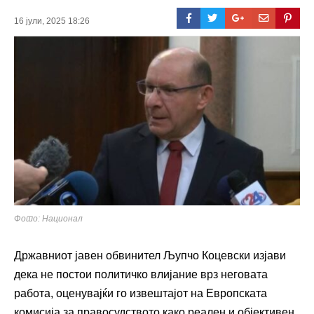
16 јули, 2025 18:26
Фото: Национал
Државниот јавен обвинител Љупчо Коцевски изјави
дека не постои политичко влијание врз неговата
работа, оценувајќи го извештајот на Европската
комисија за правосудството како реален и објективен.