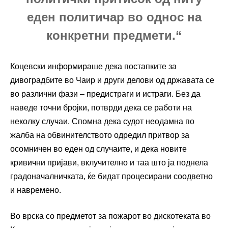
еден политичар во однос на
конкретни предмети.“
Коцевски информираше дека постапките за
дивоградбите во Чаир и други делови од државата се
во различни фази – предистраги и истраги. Без да
наведе точни бројки, потврди дека се работи на
неколку случаи. Спомна дека судот неодамна по
жалба на обвинителството одредил притвор за
осомничен во еден од случаите, и дека новите
кривични пријави, вклучително и таа што ја поднела
градоначалничката, ќе бидат процесирани соодветно
и навремено.
Во врска со предметот за пожарот во дискотеката во