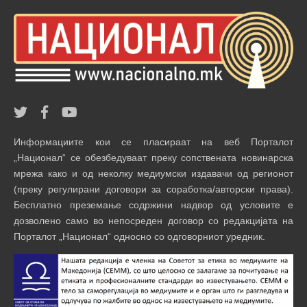
Информациите кои се пласираат на веб Порталот
„Национал“ се обезбедуваат преку сопствената новинарска
мрежа како и од неколку медиумски издавачи од регионот
(преку регулирани договори за соработка/авторски права).
Бесплатно преземање содржини надвор од условите е
дозволено само во непосреден договор со редакцијата на
Порталот „Национал“ односно со одговорниот уредник.