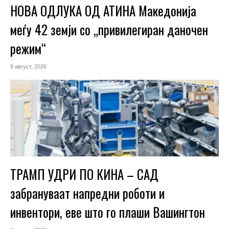
НОВА ОДЛУКА ОД АТИНА Македонија
меѓу 42 земји со „привилегиран даночен
режим“
9 август, 2026
ТРАМП УДРИ ПО КИНА – САД
забрануваат напредни роботи и
инвентори, еве што го плаши Вашингтон