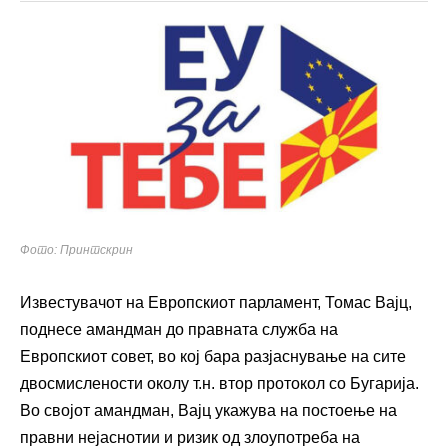
Фото: Принтскрин
Известувачот на Европскиот парламент, Томас Вајц,
поднесе амандман до правната служба на
Европскиот совет, во кој бара разјаснување на сите
двосмислености околу т.н. втор протокол со Бугарија.
Во својот амандман, Вајц укажува на постоење на
правни нејаснотии и ризик од злоупотреба на