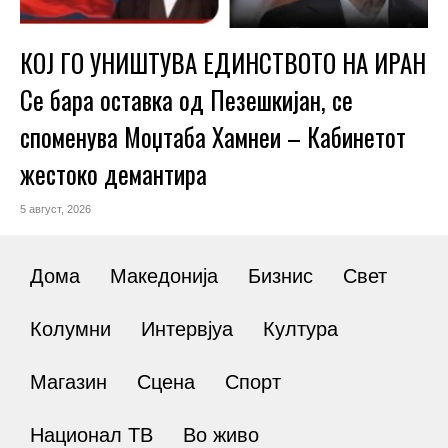
КОЈ ГО УНИШТУВА ЕДИНСТВОТО НА ИРАН
Се бара оставка од Пезешкијан, се
споменува Моџтаба Хамнеи – Кабинетот
жестоко демантира
5 август, 2026
Дома
Македонија
Бизнис
Свет
Колумни
Интервјуа
Култура
Магазин
Сцена
Спорт
Национал ТВ
Во живо