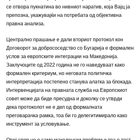
се отвора пукнатина во нивниот наратив, која Вајц ја
препозна, укажувајќи на потребата од објективна
правна анализа.
Централно прашање е дали вториот протокол кон
Договорот за добрососедство со Бугарија е формален
услов за европските интеграции на Македонија.
Заклучоците од 2022 година не го наведуваат како
формален критериум, но неговата политичка
интерпретација постепено станува алатка за блокада.
Интервенцијата на правната служба на Европскиот
совет може да биде пресудна и доколку се утврди
дека протоколот не е дел од формалната
преговарачка рамка, тоа би го делегитимирало како
инструмент за условување.
Овој спор не е само македонски проблем и тоа е тест