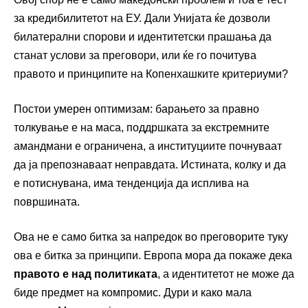
за кредибилитетот на ЕУ. Дали Унијата ќе дозволи
билатерални спорови и идентитетски прашања да
станат услови за преговори, или ќе го почитува
правото и принципите на Копенхашките критериуми?
Постои умерен оптимизам: барањето за правно
толкување е на маса, поддршката за екстремните
амандмани е ограничена, а институциите почнуваат
да ја препознаваат неправдата. Истината, колку и да
е потиснувана, има тенденција да исплива на
површината.
Ова не е само битка за напредок во преговорите туку
ова е битка за принципи. Европа мора да покаже дека
правото е над политиката
, а идентитетот не може да
биде предмет на компромис. Дури и како мала