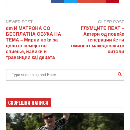
NEWER POST
OLDER POST
dm И МАТРОНА СО
ГЛУМЦИТЕ ПЕАТ –
БЕСПЛАТНА ОБУКА НА
Актери од повеќе
ТЕМА – Мирни ноќи за
генерации ќе ги
целото семејство:
оживеат македонските
спиење, навики и
хитови
транзиции кај децата
СКОРЕШНИ НАПИСИ