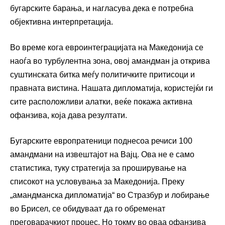
бугарските барања, и нагласува дека е потребна
објективна интерпретација.
Во време кога евроинтеграцијата на Македонија се
наоѓа во турбулентна зона, овој амандман ја открива
суштинската битка меѓу политичките притисоци и
правната вистина. Нашата дипломатија, користејќи ги
сите расположливи алатки, веќе покажа активна
офанзива, која дава резултати.
Бугарските европратеници поднесоа речиси 100
амандмани на извештајот на Вајц. Ова не е само
статистика, туку стратегија за проширување на
списокот на условувања за Македонија. Преку
„амандманска дипломатија“ во Стразбур и лобирање
во Брисел, се обидуваат да го обременат
преговарачкиот процес. Но токму во оваа офанзива