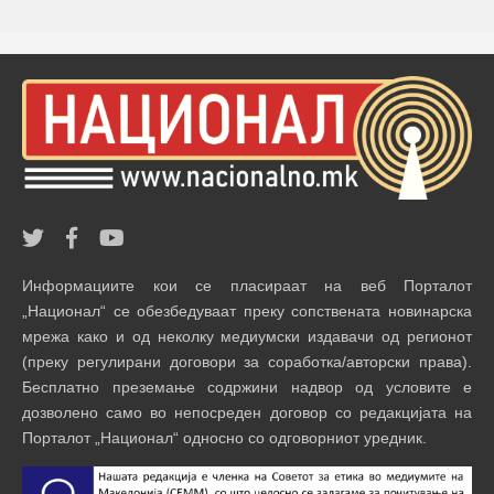
Информациите кои се пласираат на веб Порталот
„Национал“ се обезбедуваат преку сопствената новинарска
мрежа како и од неколку медиумски издавачи од регионот
(преку регулирани договори за соработка/авторски права).
Бесплатно преземање содржини надвор од условите е
дозволено само во непосреден договор со редакцијата на
Порталот „Национал“ односно со одговорниот уредник.