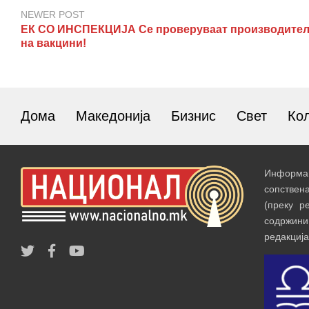
NEWER POST
ЕК СО ИНСПЕКЦИЈА Се проверуваат производител
на вакцини!
Дома
Македонија
Бизнис
Свет
Ко
Информац
сопствен
(преку р
содржин
редакција