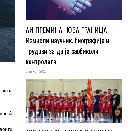
АИ ПРЕМИНА НОВА ГРАНИЦА
Измисли научник, биографија и
трудови за да ја заобиколи
контролата
5 август, 2026
т
рописи
nne ќе
своите