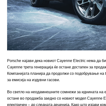
Porsche најави дека новиот Cayenne Electric нема да 
Cayenne трета генерација ќе остане достапен за продаж
Компанијата планира да продолжи со подобрување на tw
за емисија на издувни гасови.
Во светло на неодамнешните сомнежи за иднината на е
остане во продажба заедно со новиот модел Cayenne Elec
електричен – до следната деценија. Како што изјави ко