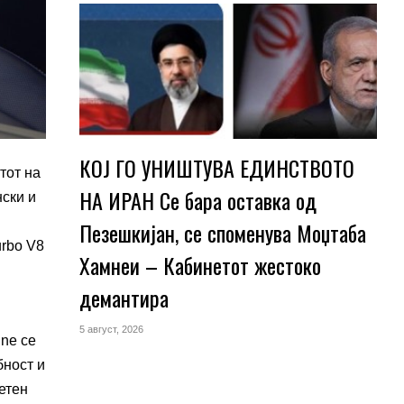
КОЈ ГО УНИШТУВА ЕДИНСТВОТО
тот на
НА ИРАН Се бара оставка од
нски и
Пезешкијан, се споменува Моџтаба
urbo V8
Хамнеи – Кабинетот жестоко
демантира
5 август, 2026
nne се
бност и
метен