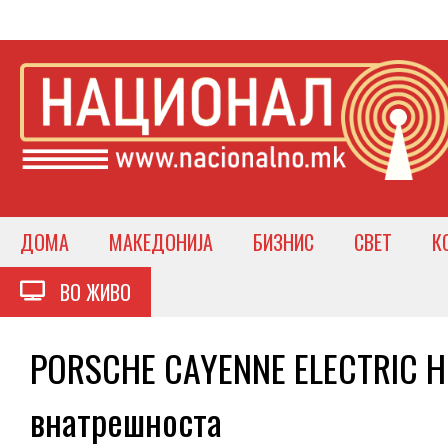
ДОМА
МАКЕДОНИЈА
БИЗНИС
СВЕТ
К
ВО ЖИВО
PORSCHE CAYENNE ELECTRIC Но
внатрешноста