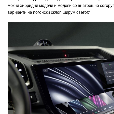
моќни хибридни модели и модели со внатрешно согорува
варијанти на погонски склоп ширум светот.”