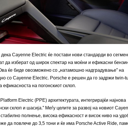
 дека Cayenne Electric ќе постави нови стандарди во сегмен
ат да изберат од широк спектар на моќни и ефикасни бензи
 Ова ќе биде овозможено со „натамошно надградување” на
но со Cayenne Electric. Porsche е решен да го задржи twin-t
а ефикасноста на погонскиот склоп.
latform Electric (PPE) архитектурата, интегрирајќи најнова
нски склоп и шасија.” Меѓу целите за развој на новиот Caye
и стабилно полнење, висока ефикасност и висок ниво на удо
е да повлече до 3,5 тони и ќе има Porsche Active Ride, па