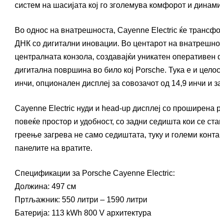
систем на шасијата кој го зголемува комфорот и динами
Во однос на внатрешноста, Cayenne Electric ќе трансф
ДНК со дигитални иновации. Во центарот на внатрешнос
централната конзола, создавајќи уникатен оперативен
дигитална површина во било кој Porsche. Тука е и цело
инчи, опционален дисплеј за совозачот од 14,9 инчи и 
Cayenne Electric нуди и head-up дисплеј со проширена 
повеќе простор и удобност, со задни седишта кои се с
греење загрева не само седиштата, туку и големи конт
панелите на вратите.
Спецификации за Porsche Cayenne Electric:
Должина: 497 см
Пртљажник: 550 литри – 1590 литри
Батерија: 113 kWh 800 V архитектура