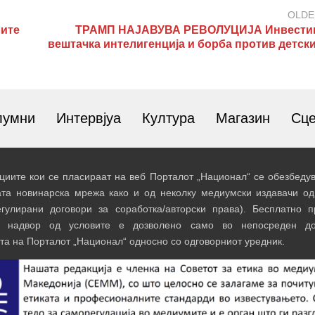
OLDE
ите
ТРАМП НАЈАВУВА РЕВОЛУЦИЈА Инвести
вештачка интелигенција и борба против детски
лумни
Интервјуа
Култура
Магазин
Сц
иите кои се пласираат на веб Порталот „Национал“ се обезбедув
ата новинарска мрежа како и од неколку медиумски издавачи од
егулирани договори за соработка/авторски права). Бесплатно 
и надвор од условите е дозволено само во непосреден до
та на Порталот „Национал“ односно со одговорниот уредник.