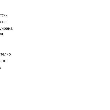
тски
а во
нуирана
25
ително
нско
а