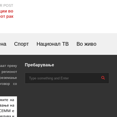
R POST
ции во
от рак
ена
Спорт
Национал ТВ
Во живо
Пребарување
аат преку
 регионот
преземање
говор со