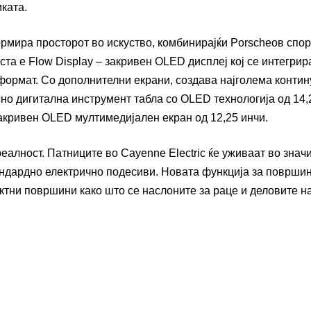
ката.
ормира просторот во искуство, комбинирајќи Porscheов спор
та е Flow Display – закривен OLED дисплеј кој се интегрир
 формат. Со дополнителни екрани, создава најголема конти
сно дигитална инструмент табла со OLED технологија од 14,
закривен OLED мултимедијален екран од 12,25 инчи.
реалност. Патниците во Cayenne Electric ќе уживаат во знач
тандардно електрично подесиви. Новата функција за површи
актни површини како што се наслоните за раце и деловите н