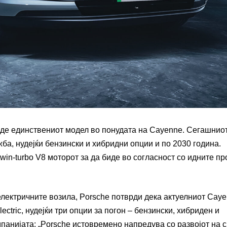
биде единствениот модел во понудата на Cayenne. Сегашнио
ба, нудејќи бензински и хибридни опции и по 2030 година.
in-turbo V8 моторот за да биде во согласност со идните п
лектричните возила, Porsche потврди дека актуелниот Caye
tric, нудејќи три опции за погон – бензински, хибриден и
мпанијата: „Porsche истовремено напредува со развојот на 