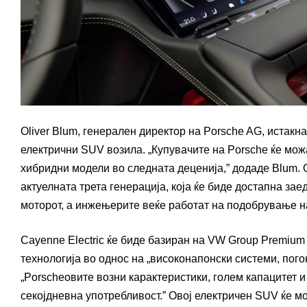
Oliver Blum, генерален директор на Porsche AG, истакна
електрични SUV возила. „Купувачите на Porsche ќе мож
хибридни модели во следната деценија,” додаде Blum.
актуелната трета генерација, која ќе биде достапна заед
моторот, а инжењерите веќе работат на подобрување н
Cayenne Electric ќе биде базиран на VW Group Premium P
технологија во однос на „високонапонски системи, пого
„Porscheовите возни карактеристики, голем капацитет 
секојдневна употребливост.” Овој електричен SUV ќе мож