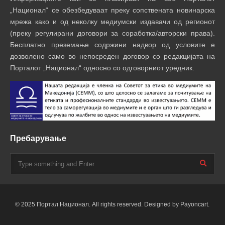
„Национал“ се обезбедуваат преку сопствената новинарска
мрежа како и од неколку медиумски издавачи од регионот
(преку регулирани договори за соработка/авторски права).
Бесплатно преземање содржини надвор од условите е
дозволено само во непосреден договор со редакцијата на
Порталот „Национал“ односно со одговорниот уредник.
Пребарување
© 2025 Портал Национал. All rights reserved. Designed by Payoncart.