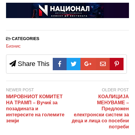
CATEGORIES
Бизнис
Share This
NEWER POST
OLDER POST
МИРОВНИОТ КОМИТЕТ
КОАЛИЦИЈА
НА ТРАМП – Вучиќ за
МЕНУВАМЕ –
позадината и
Предложен
интересите на големите
електронски систем за
земји
деца и лица со посебни
потреби