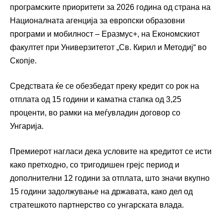
програмските приоритети за 2026 година од страна на
Националната агенција за европски образовни
програми и мобилност – Еразмус+, на Економскиот
факултет при Универзитетот „Св. Кирил и Методиј“ во
Скопје.
Средствата ќе се обезбедат преку кредит со рок на
отплата од 15 години и каматна стапка од 3,25
проценти, во рамки на меѓувладин договор со
Унгарија.
Премиерот нагласи дека условите на кредитот се исти
како претходно, со тригодишен грејс период и
дополнителни 12 години за отплата, што значи вкупно
15 години задолжување на државата, како дел од
стратешкото партнерство со унгарската влада.