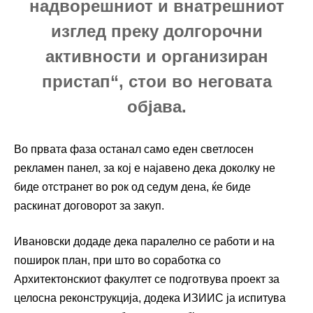
надворешниот и внатрешниот
изглед преку долгорочни
активности и организиран
пристап“, стои во неговата
објава.
Во првата фаза останал само еден светлосен
рекламeн панел, за кој е најавено дека доколку не
биде отстранет во рок од седум дена, ќе биде
раскинат договорот за закуп.
Ивановски додаде дека паралелно се работи и на
поширок план, при што во соработка со
Архитектонскиот факултет се подготвува проект за
целосна реконструкција, додека ИЗИИС ја испитува