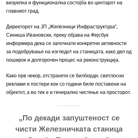
визуелна и функционална состојба во центарот на
главниот град.
Директорот на ЈП „Железници Инфраструктура“,
Синиша Ивановски, преку објава на Фејсбук
информира дека се започнати конкретни активности
за подобрување на изгледот на станицата, како дел од
поширок и долгорочен процес на реконструкција.
Како прв чекор, отстранети се билборди, светлосни
реклами и постери кои со години биле поставени на
објектот, а во тек е и генерално чистење на просторот.
„По декади запуштеност се
чисти Железничката станица