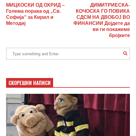
МИЦКОСКИ ОД ОХРИД –
ДИМИТРИЕСКА-
Голема порака од „Св.
КОЧОСКА ГО ПОВИКА
Софија“ за Кирил и
СДСМ НА ДВОБОЈ ВО
Методиј
ФИНАНСИИ Дојдете да
ви ги покажеме
бројките
СКОРЕШНИ НАПИСИ