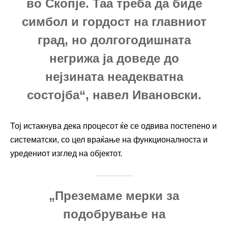
во Скопје. Таа треба да биде
симбол и гордост на главниот
град, но долгогодишната
негрижа ја доведе до
нејзината неадекватна
состојба“, навел Ивановски.
Тој истакнува дека процесот ќе се одвива постепено и
систематски, со цел враќање на функционалноста и
уредениот изглед на објектот.
„Преземаме мерки за
подобрување на