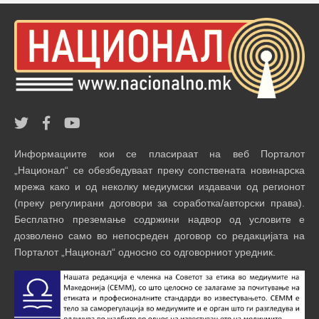
Информациите кои се пласираат на веб Порталот
„Национал“ се обезбедуваат преку сопствената новинарска
мрежа како и од неколку медиумски издавачи од регионот
(преку регулирани договори за соработка/авторски права).
Бесплатно преземање содржини надвор од условите е
дозволено само во непосреден договор со редакцијата на
Порталот „Национал“ односно со одговорниот уредник.