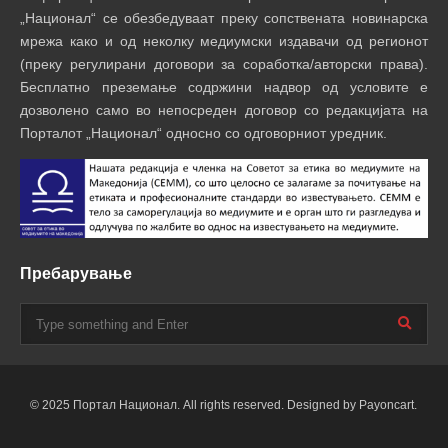
„Национал“ се обезбедуваат преку сопствената новинарска
мрежа како и од неколку медиумски издавачи од регионот
(преку регулирани договори за соработка/авторски права).
Бесплатно преземање содржини надвор од условите е
дозволено само во непосреден договор со редакцијата на
Порталот „Национал“ односно со одговорниот уредник.
Пребарување
© 2025 Портал Национал. All rights reserved. Designed by Payoncart.