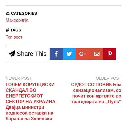
CATEGORIES
Македонија
TAGS
Топ вест
Share This
NEWER POST
OLDER POST
ГОЛЕМ КОРУПЦИСКИ
СУДОТ СО ПОВИК Без
СКАНДАЛ ВО
сензационализам, со
ЕНЕРГЕТСКИОТ
почит кон жртвите во
СЕКТОР НА УКРАИНА
трагедијата во „Пулс“
Двајца министри
поднесоа оставки на
барање на Зеленски