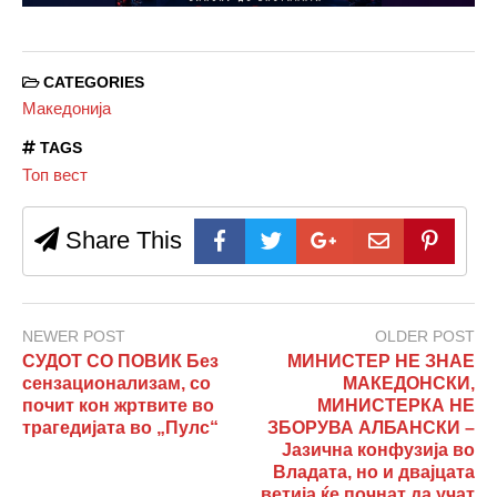
CATEGORIES
Македонија
TAGS
Топ вест
Share This
NEWER POST
OLDER POST
СУДОТ СО ПОВИК Без
МИНИСТЕР НЕ ЗНАЕ
сензационализам, со
МАКЕДОНСКИ,
почит кон жртвите во
МИНИСТЕРКА НЕ
трагедијата во „Пулс“
ЗБОРУВА АЛБАНСКИ –
Јазична конфузија во
Владата, но и двајцата
ветија ќе почнат да учат