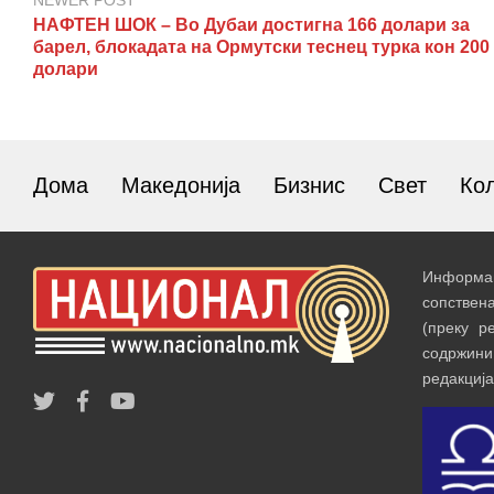
NEWER POST
НАФТЕН ШОК – Во Дубаи достигна 166 долари за
барел, блокадата на Ормутски теснец турка кон 200
долари
Дома
Македонија
Бизнис
Свет
Ко
Информац
сопствен
(преку р
содржин
редакција