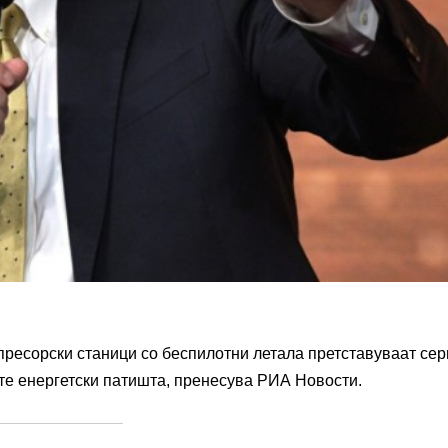
пресорски станици со беспилотни летала претставуваат се
ите енергетски патишта, пренесува РИА Новости.