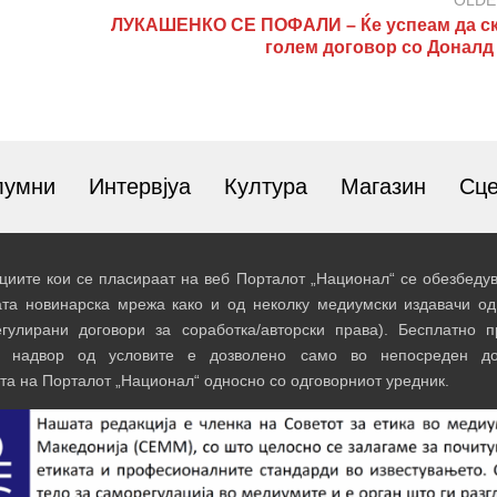
OLDE
ЛУКАШЕНКО СЕ ПОФАЛИ – Ќе успеам да с
голем договор со Доналд
лумни
Интервјуа
Култура
Магазин
Сц
иите кои се пласираат на веб Порталот „Национал“ се обезбедув
ата новинарска мрежа како и од неколку медиумски издавачи од
егулирани договори за соработка/авторски права). Бесплатно 
и надвор од условите е дозволено само во непосреден до
та на Порталот „Национал“ односно со одговорниот уредник.