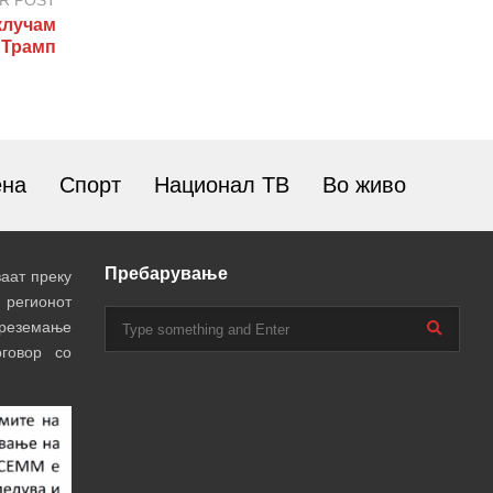
R POST
клучам
 Трамп
ена
Спорт
Национал ТВ
Во живо
Пребарување
аат преку
 регионот
преземање
говор со