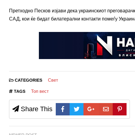
Претходно Песков изјави дека украинскиот преговарачк
САД, кои ќе бидат билатерални контакти помеѓу Украин
Свет
CATEGORIES
Топ вест
TAGS
Share This