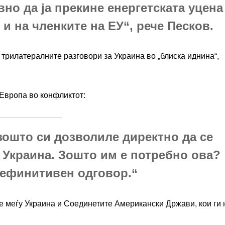
вно да ја прекине енергетската уцена
 и на членките на ЕУ“, рече Песков.
трилатералните разговори за Украина во „блиска иднина“,
 Европа во конфликтот:
зошто си дозволиле директно да се
 Украина. Зошто им е потребно ова?
дефинитивен одговор.“
те меѓу Украина и Соединетите Американски Држави, кои ги 