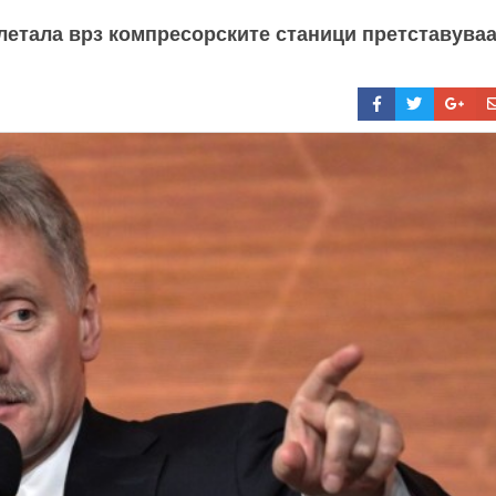
 летала врз компресорските станици претставува