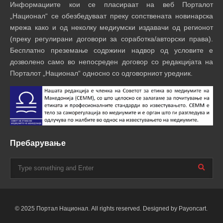
Информациите кои се пласираат на веб Порталот
„Национал“ се обезбедуваат преку сопствената новинарска
мрежа како и од неколку медиумски издавачи од регионот
(преку регулирани договори за соработка/авторски права).
Бесплатно преземање содржини надвор од условите е
дозволено само во непосреден договор со редакцијата на
Порталот „Национал“ односно со одговорниот уредник.
Пребарување
© 2025 Портал Национал. All rights reserved. Designed by Payoncart.