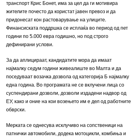
транспорт Крис Бонет, има за цел да ги мотивира
жителите почесто да користат јавен превоз и да
придонесат кон растоварување на улиците.
Финансиската поддршка се исплаќа во период од пет
години по 5.000 евра годишно, но под строго
дефинирани услови.
За да аплицираат, кандидатите мора да имаат
најмалку седум години живеалиште во Малта и да
поседуваат возачка дозвола од категорија Б најмалку
една година. Во програмата не се вклучени лица со
суспендирани дозволи, дозволи издадени надвор од
ЕУ, како и оние на кои возењето им е дел од работните
обврски.
Мерката се однесува исклучиво на сопственици на
патнички автомобили, додека мотоцикли, комбиња и