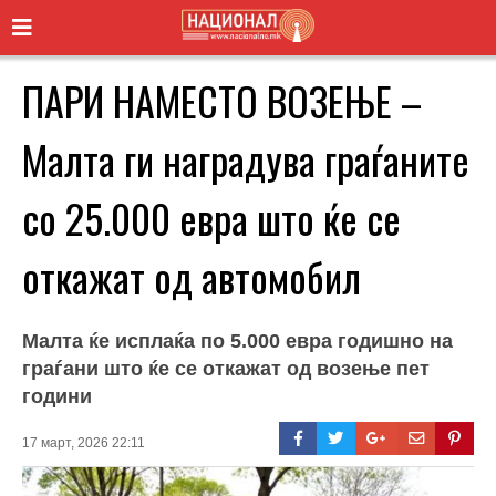
ПАРИ НАМЕСТО ВОЗЕЊЕ –
Малта ги наградува граѓаните
со 25.000 евра што ќе се
откажат од автомобил
Малта ќе исплаќа по 5.000 евра годишно на
граѓани што ќе се откажат од возење пет
години
17 март, 2026 22:11