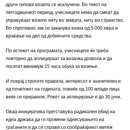
други типови возила се исклучени. Во текот на
петгодишниот период, учесниците нема да смеат да
управуваат возило ниту во земјата, ниту во странство.
Во спротивно, им се заканува казна од 5.000 евра и
враќање на дел од добиените средства.
По истекот на програмата, учесниците ќе треба
повторно да аплицираат за возачка дозвола и да
посетат минимум 15 часа обука за возење.
И покрај строгите правила, интересот е значителен и
од почетокот на годината, повеќе од 100 млади лица
веќе се пријавиле. Рокот за аплицирање е до 30 јуни.
Оваа иницијатива претставува радикален обид на
една држава да го промени однесувањето на
граѓаните и да се справи со сообраќајниот метеж