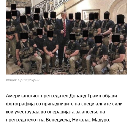
Фото: Принтскрин
Американскиот претседател Доналд Трамп објави
фотографија со припадниците на специјалните сили
кои учествуваа во операцијата за апсење на
претседателот на Венецуела, Николас Мадуро.