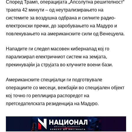
Според Трамп, операцијата „Апсолутна решителност“
траела 42 минути – од неутрализирањето на
системите за воздушна одбрана и силните радио-
електронски пречки, до заробувањето на Мадуро и
повлекувањето на американските сили од Венецуела.
Нападите ги следел масовен кибернапад кој го
парализирал електричниот систем на земјата,
прекинувајќи ја струјата во клучните воени бази.
Американските специјалци ги подготвувале
операциите со месеци, вежбајќи во специјален објект
кој точно го реплицира распоредот на
претседателската резиденција на Мадуро.