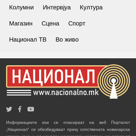
Колумни
Интервјуа
Култура
Магазин
Сцена
Спорт
Национал ТВ
Во живо
Информациите кои се пласираат на веб Порталот
„Национал“ се обезбедуваат преку сопствената новинарска