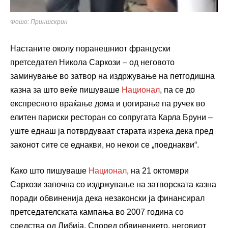
Фото: Принтскрин
Настаните околу поранешниот француски
претседател Никола Саркози – од неговото
заминување во затвор на издржување на петгодишна
казна за што веќе пишуваше
Национал
, па се до
експресното враќање дома и џогирање па ручек во
елитен париски ресторан со сопругата Карла Бруни –
уште еднаш ја потврдуваат старата изрека дека пред
законот сите се еднакви, но некои се „поеднакви“.
Како што пишуваше
Национал
, на 21 октомври
Саркози започна со издржување на затворската казна
поради обвиненија дека незаконски ја финансирал
претседателската кампања во 2007 година со
средства од Либија. Според обвинението, неговиот