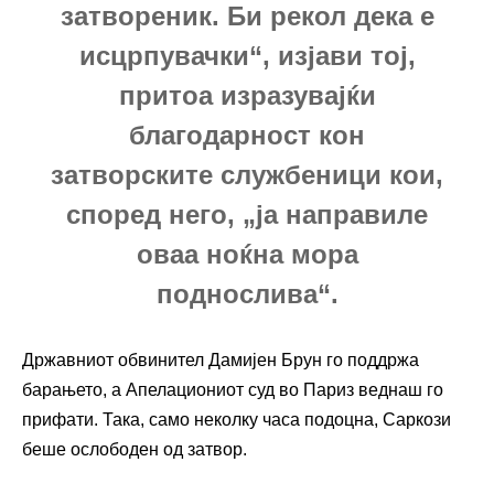
затвореник. Би рекол дека е
исцрпувачки“, изјави тој,
притоа изразувајќи
благодарност кон
затворските службеници кои,
според него, „ја направиле
оваа ноќна мора
поднослива“.
Државниот обвинител Дамијен Брун го поддржа
барањето, а Апелациониот суд во Париз веднаш го
прифати. Така, само неколку часа подоцна, Саркози
беше ослободен од затвор.