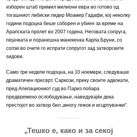
изборен штаб примил милиони евра во готово од
тогашниот либиски лидер Моамер Гадафи, кој неколку
години подоцна беше соборен и убиен за време на
Арапската пролет во 2007 година. Неговата сопруга,
пејачката и поранешна манекенка Карла Бруни, со
солзи во очите го испрати сопругот зад затворските
ѕидови.
Само три недели подоцна, на 10 ноември, следуваше
драматичен пресврт. Саркози, преку своите адвокати,
пред Апелациониот суд во Париз побара
предвремено ослободување, наведувајќи дека
престојот во затвор бил „многу тежок и исцрпувачки“.
„Тешко е, како и за секој