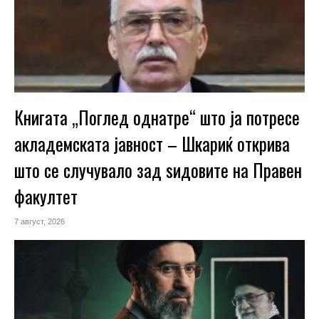
Книгата „Поглед однатре“ што ја потресе
акладемската јавност – Шкариќ открива
што се случувало зад ѕидовите на Правен
факултет
7 август, 2026