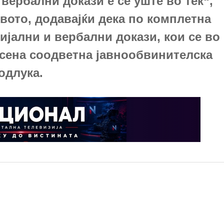
вербални докази е сѐ уште во тек“,
вото, додавајќи дека по комплетна
ијални и вербални докази, кои се во
есена соодветна јавнообвинителска
одлука.