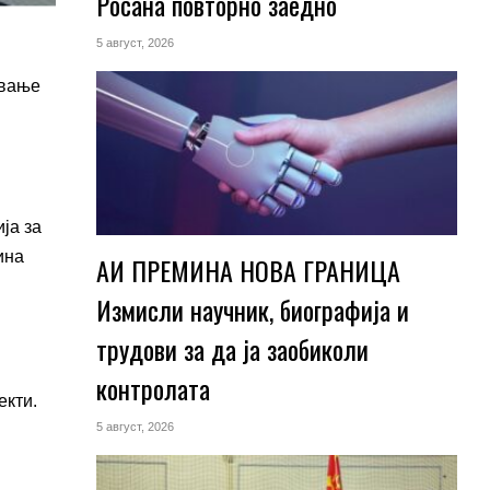
Росана повторно заедно
5 август, 2026
ување
ја за
ина
АИ ПРЕМИНА НОВА ГРАНИЦА
Измисли научник, биографија и
трудови за да ја заобиколи
контролата
екти.
5 август, 2026