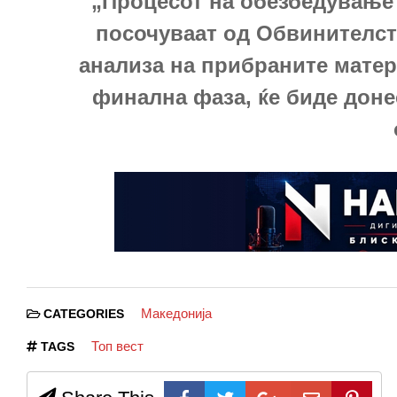
„Процесот на обезбедување 
посочуваат од Обвинителст
анализа на прибраните матер
финална фаза, ќе биде дон
Македонија
CATEGORIES
Топ вест
TAGS