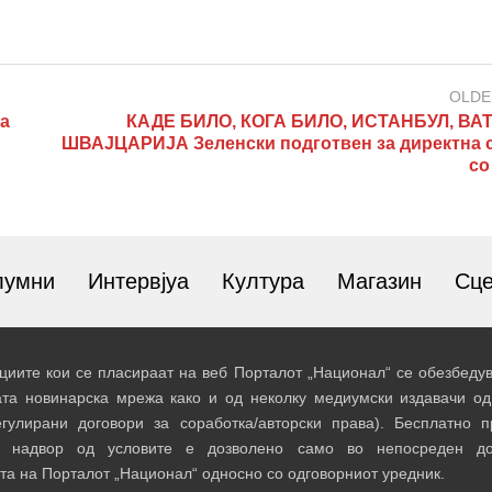
OLDE
а
КАДЕ БИЛО, КОГА БИЛО, ИСТАНБУЛ, ВА
ШВАЈЦАРИЈА Зеленски подготвен за директна 
со
лумни
Интервјуа
Култура
Магазин
Сц
иите кои се пласираат на веб Порталот „Национал“ се обезбедув
ата новинарска мрежа како и од неколку медиумски издавачи од
егулирани договори за соработка/авторски права). Бесплатно 
и надвор од условите е дозволено само во непосреден до
та на Порталот „Национал“ односно со одговорниот уредник.