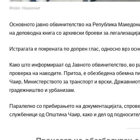
Фото: Национал
Основното јавно обвинителство на Република Македон
на деловодна книга со архивски броеви за легализација
Истрагата е покрената по допрен глас, односно врз ос
Како што информираат од Јавното обвинителство, во ра
проверка на наводите. Притоа, е обезбедена обемна п
Чаир, Министерството за транспорт и врски, Државниот
градежништво и урбанизам.
Паралелно со прибирањето на документацијата, спрове
службеници од Општина Чаир, како и дел од подносител