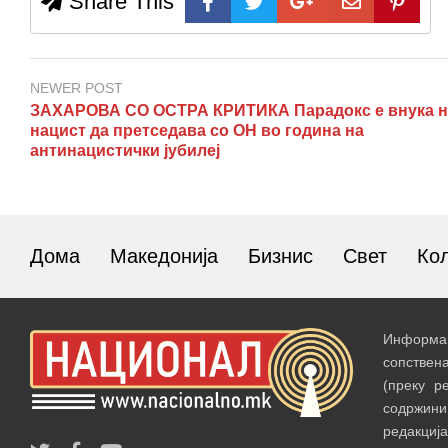
Share This
NEWER POST
ЗАХАРОВА СО ОСТРА КРИТИКА Парадокс е внука н
нацист да претседава со ОН во година на
антинацистички јубилеј
Дома
Македонија
Бизнис
Свет
Ко
Информац
сопствен
(преку р
содржин
редакција