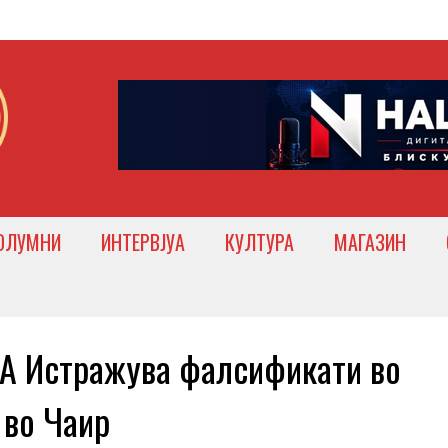
ОЛУМНИ
ИНТЕРВЈУА
КУЛТУРА
МАГАЗИН
 Истражува фалсификати во
 во Чаир