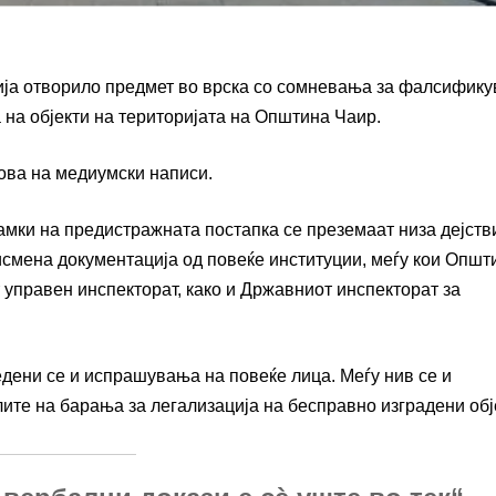
ија отворило предмет во врска со сомневања за фалсифик
 на објекти на територијата на Општина Чаир.
нова на медиумски написи.
мки на предистражната постапка се преземаат низа дејстви
исмена документација од повеќе институции, меѓу кои Општ
 управен инспекторат, како и Државниот инспекторат за
дени се и испрашувања на повеќе лица. Меѓу нив се и
ите на барања за легализација на бесправно изградени обј