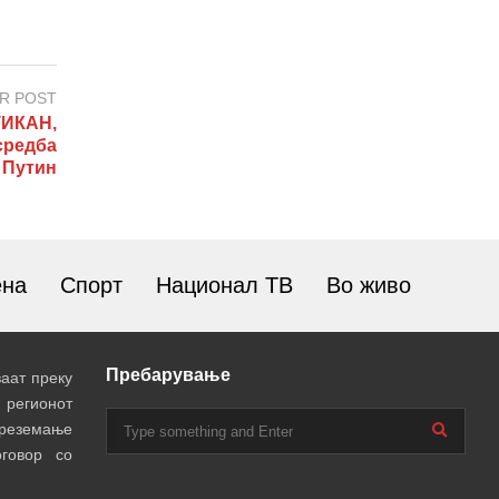
R POST
ТИКАН,
средба
 Путин
ена
Спорт
Национал ТВ
Во живо
Пребарување
аат преку
 регионот
преземање
говор со