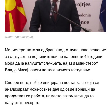
Фото: Принтскрин
Министерството за одбрана подготвува ново решение
за статусот на војниците кои по наполнети 45 години
мора да ја напуштат службата, најави министерот
Владо Мисајловски
во телевизиско гостување.
Според него, веќе е иницирана постапка со која се
анализираат можностите дел од овие војници да
продолжат со работа, наместо автоматски да го
напуштат ресорот.