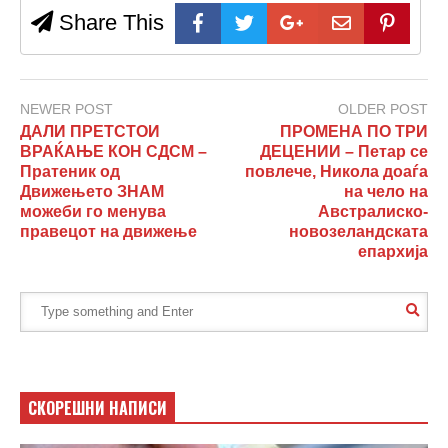
Share This
NEWER POST
OLDER POST
ДАЛИ ПРЕТСТОИ
ПРОМЕНА ПО ТРИ
ВРАЌАЊЕ КОН СДСМ –
ДЕЦЕНИИ – Петар се
Пратеник од
повлече, Никола доаѓа
Движењето ЗНАМ
на чело на
можеби го менува
Австралиско-
правецот на движење
новозеландската
епархија
СКОРЕШНИ НАПИСИ