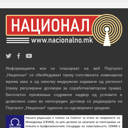
Информациите кои се пласираат на веб Порталот
„Национал“ се обезбедуваат преку сопствената новинарска
мрежа како и од неколку медиумски издавачи од регионот
(преку регулирани договори за соработка/авторски права).
Бесплатно преземање содржини надвор од условите е
дозволено само во непосреден договор со редакцијата на
Порталот „Национал“ односно со одговорниот уредник.