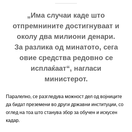
„Има случаи каде што
отпремнините достигнуваат и
околу два милиони денари.
За разлика од минатото, сега
овие средства редовно се
исплаќаат“, нагласи
министерот.
Паралелно, се разгледува можност дел од војниците
да бидат преземени во други државни институции, со
оглед на тоа што станува збор за обучен и искусен
кадар.