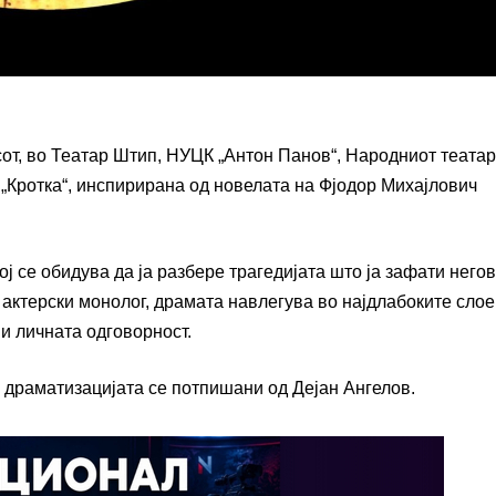
асот, во Театар Штип, НУЦК „Антон Панов“, Народниот театар
„Кротка“, инспирирана од новелата на Фјодор Михајлович
ј се обидува да ја разбере трагедијата што ја зафати него
 актерски монолог, драмата навлегува во најдлабоките слое
и личната одговорност.
и драматизацијата се потпишани од Дејан Ангелов.