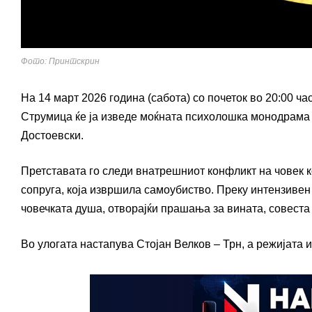
Фото: Принтскрин
На 14 март 2026 година (сабота) со почеток во 20:00 ч
Струмица ќе ја изведе моќната психолошка монодрама 
Достоевски.
Претставата го следи внатрешниот конфликт на човек ко
сопруга, која извршила самоубиство. Преку интензивен
човечката душа, отворајќи прашања за вината, совеста 
Во улогата настапува Стојан Велков – Трн, а режијата 