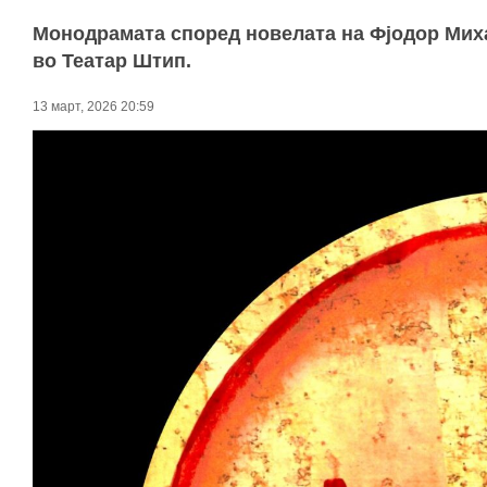
Монодрамата според новелата на Фјодор Михај
во Театар Штип.
13 март, 2026 20:59