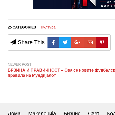
Култура
CATEGORIES
Share This
NEWER POST
БРЗИНА И ПРАВИЧНОСТ – Ова се новите фудбалс
правила на Мундијалот
Дома
Македонија
Бизнис
Свет
Ко