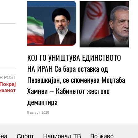
КОЈ ГО УНИШТУВА ЕДИНСТВОТО
НА ИРАН Се бара оставка од
Пезешкијан, се споменува Моџтаба
R POST
Покрај
Хамнеи – Кабинетот жестоко
кеанот
демантира
5 август, 2026
ена
Спорт
Национал ТВ
Во живо