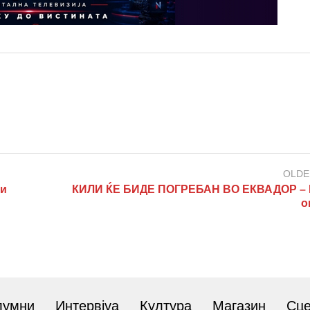
OLDE
ки
КИЛИ ЌЕ БИДЕ ПОГРЕБАН ВО ЕКВАДОР – 
о
лумни
Интервјуа
Култура
Магазин
Сц