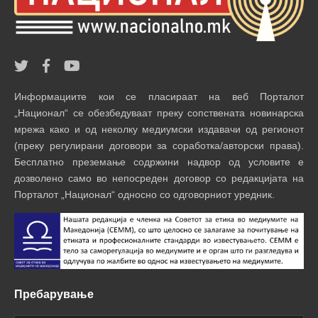
Информациите кои се пласираат на веб Порталот
„Национал“ се обезбедуваат преку сопствената новинарска
мрежа како и од неколку медиумски издавачи од регионот
(преку регулирани договори за соработка/авторски права).
Бесплатно преземање содржини надвор од условите е
дозволено само во непосреден договор со редакцијата на
Порталот „Национал“ односно со одговорниот уредник.
Пребарување