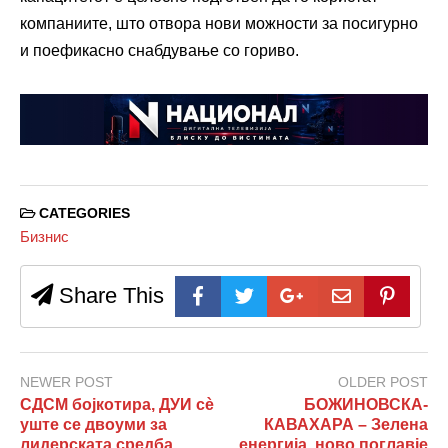
компаниите, што отвора нови можности за посигурно
и поефикасно снабдување со гориво.
CATEGORIES
Бизнис
Share This
NEWER POST
OLDER POST
СДСМ бојкотира, ДУИ сè
БОЖИНОВСКА-
уште се двоуми за
КАВАХАРА – Зелена
лидерската средба
енергија, ново поглавје