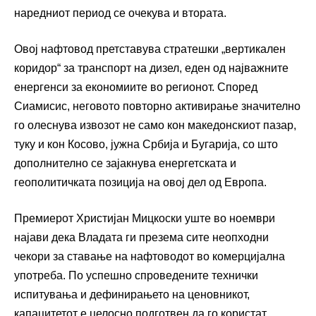
наредниот период се очекува и втората.
Овој нафтовод претставува стратешки „вертикален
коридор“ за транспорт на дизел, еден од најважните
енергенси за економиите во регионот. Според
Сиамисис, неговото повторно активирање значително
го олеснува извозот не само кон македонскиот пазар,
туку и кон Косово, јужна Србија и Бугарија, со што
дополнително се зајакнува енергетската и
геополитичката позиција на овој дел од Европа.
Премиерот Христијан Мицкоски уште во ноември
најави дека Владата ги презема сите неопходни
чекори за ставање на нафтоводот во комерцијална
употреба. По успешно спроведените технички
испитувања и дефинирањето на ценовникот,
капацитетот е целосно подготвен да го користат