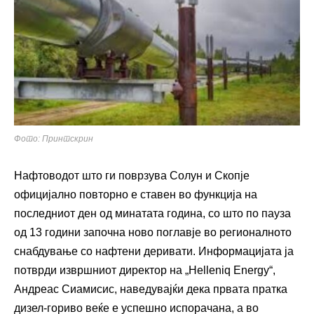
Фото: Принтскрин
Нафтоводот што ги поврзува Солун и Скопје
официјално повторно е ставен во функција на
последниот ден од минатата година, со што по пауза
од 13 години започна ново поглавје во регионалното
снабдување со нафтени деривати. Информацијата ја
потврди извршниот директор на „Helleniq Energy“,
Андреас Сиамисис, наведувајќи дека првата пратка
дизел-гориво веќе е успешно испорачана, а во