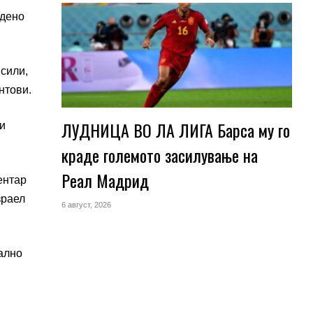
едено
сили,
нтови.
ЛУДНИЦА ВО ЛА ЛИГА Барса му го
и
краде големото засилување на
Реал Мадрид
ентар
зраел
6 август, 2026
ално