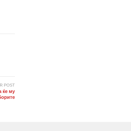
R POST
 ќе му
борите