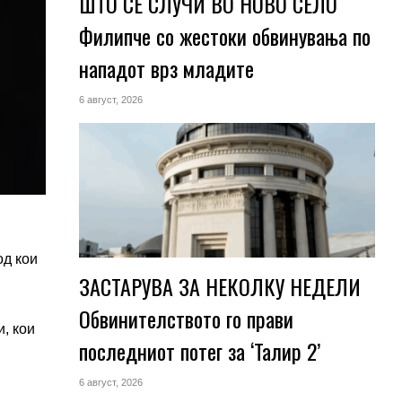
ШТО СЕ СЛУЧИ ВО НОВО СЕЛО
Филипче со жестоки обвинувања по
нападот врз младите
6 август, 2026
од кои
ЗАСТАРУВА ЗА НЕКОЛКУ НЕДЕЛИ
Обвинителството го прави
, кои
последниот потег за ‘Талир 2’
6 август, 2026