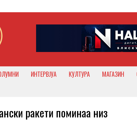
ОЛУМНИ
ИНТЕРВЈУА
КУЛТУРА
МАГАЗИН
нски ракети поминаа низ