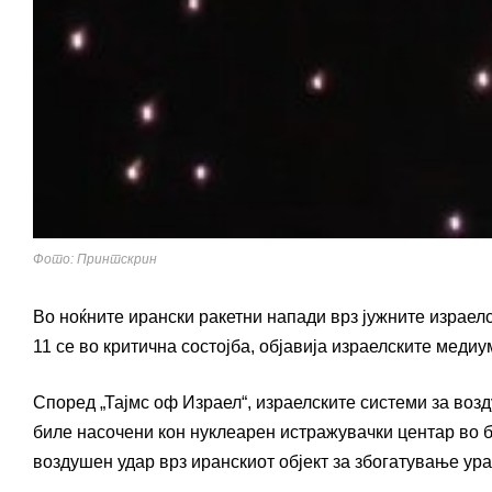
Фото: Принтскрин
Во ноќните ирански ракетни напади врз јужните израел
11 се во критична состојба, објавија израелските медиу
Според „Тајмс оф Израел“, израелските системи за возд
биле насочени кон нуклеарен истражувачки центар во 
воздушен удар врз иранскиот објект за збогатување ур