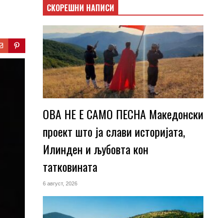
СКОРЕШНИ НАПИСИ
ОВА НЕ Е САМО ПЕСНА Македонски
проект што ја слави историјата,
Илинден и љубовта кон
татковината
6 август, 2026