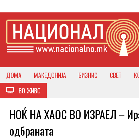
ДОМА
МАКЕДОНИЈА
БИЗНИС
СВЕТ
К
ВО ЖИВО
НОЌ НА ХАОС ВО ИЗРАЕЛ – Ира
одбраната