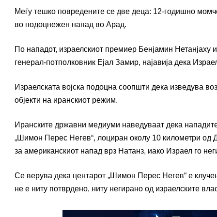
Меѓу тешко повредените се две деца: 12-годишно момч
во подоцнежен напад во Арад.
По нападот, израелскиот премиер Бенјамин Нетанјаху 
генерал-потполковник Ејал Замир, најавија дека Израе
Израелската војска подоцна соопшти дека изведува во
објекти на иранскиот режим.
Иранските државни медиуми наведуваат дека нападите
„Шимон Перес Негев“, лоциран околу 10 километри од 
за американскиот напад врз Натанз, иако Израел го нег
Се верува дека центарот „Шимон Перес Негев“ е клуче
не е ниту потврдено, ниту негирано од израелските влас