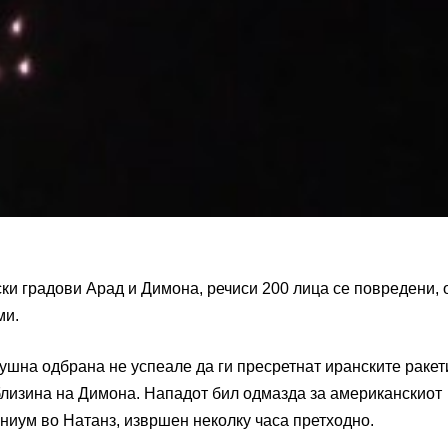
ски градови Арад и Димона, речиси 200 лица се повредени, 
ми.
ушна одбрана не успеале да ги пресретнат иранските ракети
близина на Димона. Нападот бил одмазда за американскиот
аниум во Натанз, извршен неколку часа претходно.