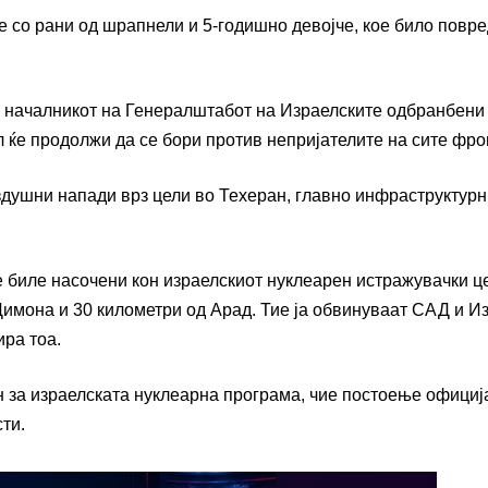
е со рани од шрапнели и 5-годишно девојче, кое било повр
и началникот на Генералштабот на Израелските одбранбени 
л ќе продолжи да се бори против непријателите на сите фро
здушни напади врз цели во Техеран, главно инфраструктурн
 биле насочени кон израелскиот нуклеарен истражувачки ц
Димона и 30 километри од Арад. Тие ја обвинуваат САД и И
ира тоа.
н за израелската нуклеарна програма, чие постоење официј
ти.