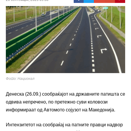
Фото: Национал
Денеска (26.09.) сообраќајот на државните патишта се
одвива непречено, по претежно суви коловози
информираат од Автомото сојузот на Македонија.
Интензитетот на сообраќај на патните правци надвор