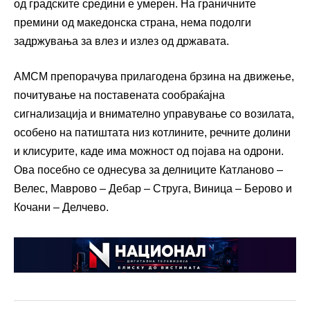
од градските средини е умерен. На граничните
премини од македонска страна, нема подолги
задржувања за влез и излез од државата.
АМСМ препорачува прилагодена брзина на движење,
почитување на поставената сообраќајна
сигнализација и внимателно управување со возилата,
особено на патиштата низ котлините, речните долини
и клисурите, каде има можност од појава на одрони.
Ова посебно се однесува за делниците Катланово –
Велес, Маврово – Дебар – Струга, Виница – Берово и
Кочани – Делчево.