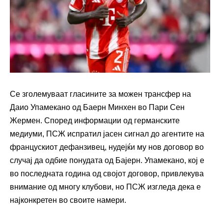
Се зголемуваат гласините за можен трансфер на
Даио Упамекано од Баерн Минхен во Пари Сен
Жермен. Според информации од германските
медиуми, ПСЖ испратил јасен сигнал до агентите на
францускиот дефанзивец, нудејќи му нов договор во
случај да одбие понудата од Бајерн. Упамекано, кој е
во последната година од својот договор, привлекува
внимание од многу клубови, но ПСЖ изгледа дека е
најконкретен во своите намери.