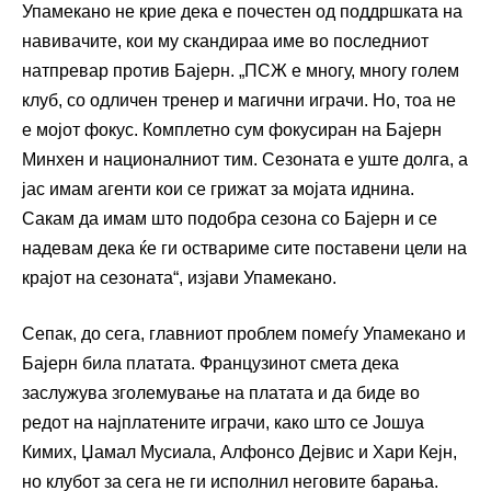
Упамекано не крие дека е почестен од поддршката на
навивачите, кои му скандираа име во последниот
натпревар против Бајерн. „ПСЖ е многу, многу голем
клуб, со одличен тренер и магични играчи. Но, тоа не
е мојот фокус. Комплетно сум фокусиран на Бајерн
Минхен и националниот тим. Сезоната е уште долга, а
јас имам агенти кои се грижат за мојата иднина.
Сакам да имам што подобра сезона со Бајерн и се
надевам дека ќе ги оствариме сите поставени цели на
крајот на сезоната“, изјави Упамекано.
Сепак, до сега, главниот проблем помеѓу Упамекано и
Бајерн била платата. Французинот смета дека
заслужува зголемување на платата и да биде во
редот на најплатените играчи, како што се Јошуа
Кимих, Џамал Мусиала, Алфонсо Дејвис и Хари Кејн,
но клубот за сега не ги исполнил неговите барања.