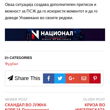
Оваа ситуација создава дополнителен притисок и
можност за ПСЖ да го искористи моментот и да го
доведе Упамекано во своите редови.
CATEGORIES
Фудбал
Share This
NEWER POST
OLDER POST
СКАНДАЛ ВО ЈУЖНА
КРИЗА ВО
КОРЕЈА Поранешниот
НИГЕРИСКАТА