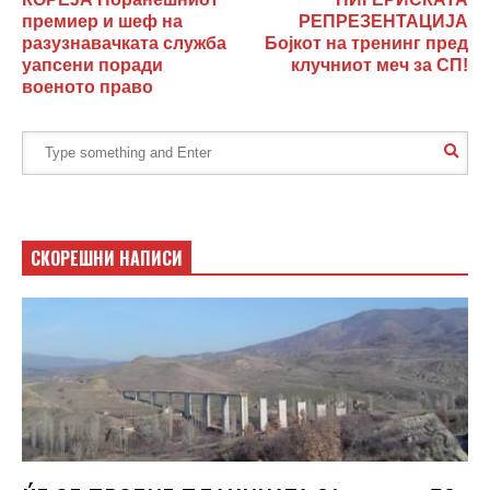
премиер и шеф на
РЕПРЕЗЕНТАЦИЈА
разузнавачката служба
Бојкот на тренинг пред
уапсени поради
клучниот меч за СП!
военото право
СКОРЕШНИ НАПИСИ