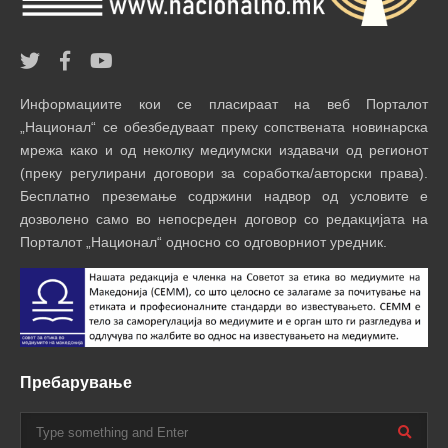
Информациите кои се пласираат на веб Порталот
„Национал“ се обезбедуваат преку сопствената новинарска
мрежа како и од неколку медиумски издавачи од регионот
(преку регулирани договори за соработка/авторски права).
Бесплатно преземање содржини надвор од условите е
дозволено само во непосреден договор со редакцијата на
Порталот „Национал“ односно со одговорниот уредник.
Пребарување