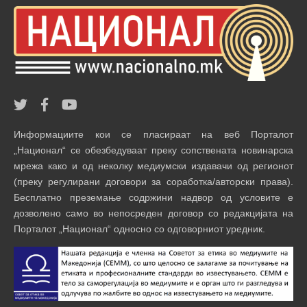
Информациите кои се пласираат на веб Порталот
„Национал“ се обезбедуваат преку сопствената новинарска
мрежа како и од неколку медиумски издавачи од регионот
(преку регулирани договори за соработка/авторски права).
Бесплатно преземање содржини надвор од условите е
дозволено само во непосреден договор со редакцијата на
Порталот „Национал“ односно со одговорниот уредник.