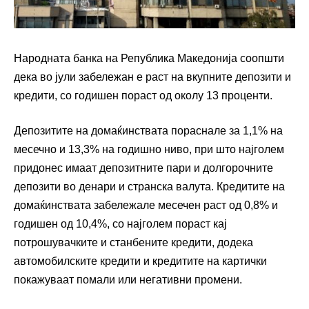
Народната банка на Република Македонија соопшти
дека во јули забележан е раст на вкупните депозити и
кредити, со годишен пораст од околу 13 проценти.
Депозитите на домаќинствата пораснале за 1,1% на
месечно и 13,3% на годишно ниво, при што најголем
придонес имаат депозитните пари и долгорочните
депозити во денари и странска валута. Кредитите на
домаќинствата забележале месечен раст од 0,8% и
годишен од 10,4%, со најголем пораст кај
потрошувачките и станбените кредити, додека
автомобилските кредити и кредитите на картички
покажуваат помали или негативни промени.