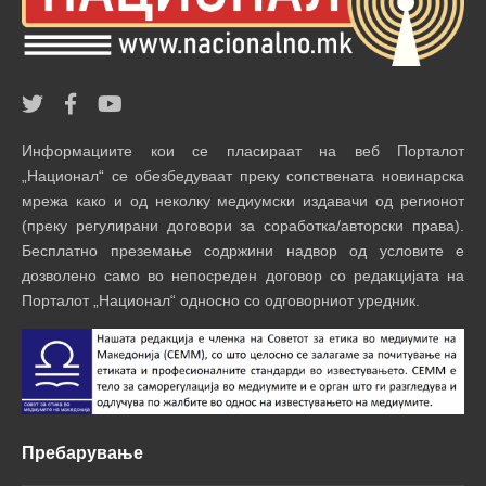
Информациите кои се пласираат на веб Порталот
„Национал“ се обезбедуваат преку сопствената новинарска
мрежа како и од неколку медиумски издавачи од регионот
(преку регулирани договори за соработка/авторски права).
Бесплатно преземање содржини надвор од условите е
дозволено само во непосреден договор со редакцијата на
Порталот „Национал“ односно со одговорниот уредник.
Пребарување