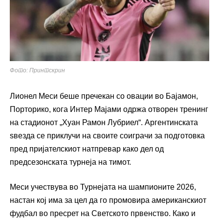
Фото: Принтскрин
Лионел Меси беше пречекан со овации во Бајамон,
Порторико, кога Интер Мајами одржа отворен тренинг
на стадионот „Хуан Рамон Лубриел“. Аргентинската
ѕвезда се приклучи на своите соиграчи за подготовка
пред пријателскиот натпревар како дел од
предсезонската турнеја на тимот.
Меси учествува во Турнејата на шампионите 2026,
настан кој има за цел да го промовира американскиот
фудбал во пресрет на Светското првенство. Како и