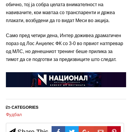
обично, тој ја собра целата внимателност на
навивачите, кои мавтаа со транспаренти и држеа
плакати, возбудени да го видат Меси во акција.
Само пред четири дена, Интер доживеа драматичен
пораз од Лос Анџелес ФК со 3-0 во првиот натпревар
од МЛС, но денешниот тренинг беше прилика за
тимот да се подготви за предизвиците што следат.
CATEGORIES
Фудбал
Share This