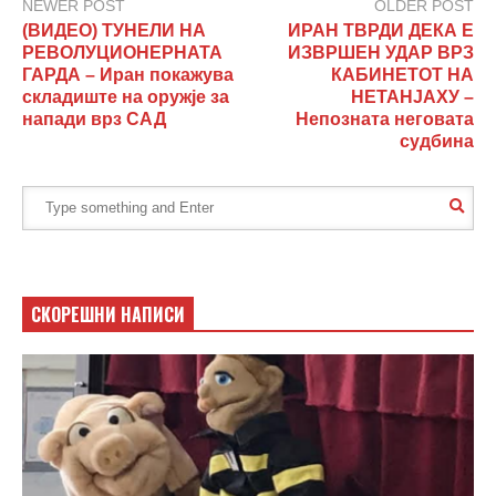
NEWER POST
OLDER POST
(ВИДЕО) ТУНЕЛИ НА
ИРАН ТВРДИ ДЕКА Е
РЕВОЛУЦИОНЕРНАТА
ИЗВРШЕН УДАР ВРЗ
ГАРДА – Иран покажува
КАБИНЕТОТ НА
складиште на оружје за
НЕТАНЈАХУ –
напади врз САД
Непозната неговата
судбина
СКОРЕШНИ НАПИСИ