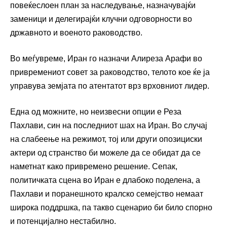
повеќеслоен план за наследување, назначувајќи
заменици и делегирајќи клучни одговорности во
државното и военото раководство.
Во меѓувреме, Иран го назначи Алиреза Арафи во
привремениот совет за раководство, телото кое ќе ја
управува земјата по атентатот врз врховниот лидер.
Една од можните, но неизвесни опции е Реза
Пахлави, син на последниот шах на Иран. Во случај
на слабеење на режимот, тој или други опозициски
актери од странство би можеле да се обидат да се
наметнат како привремено решение. Сепак,
политичката сцена во Иран е длабоко поделена, а
Пахлави и поранешното кралско семејство немаат
широка поддршка, па такво сценарио би било спорно
и потенцијално нестабилно.