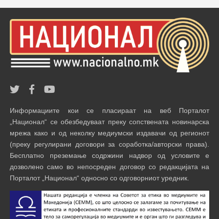
Информациите кои се пласираат на веб Порталот
„Национал“ се обезбедуваат преку сопствената новинарска
мрежа како и од неколку медиумски издавачи од регионот
(преку регулирани договори за соработка/авторски права).
Бесплатно преземање содржини надвор од условите е
дозволено само во непосреден договор со редакцијата на
Порталот „Национал“ односно со одговорниот уредник.