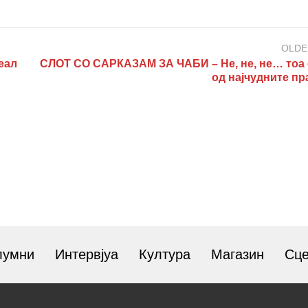
OLDE
еал
СЛОТ СО САРКАЗАМ ЗА ЧАБИ – Не, не, не… тоа 
од најчудните п
лумни
Интервјуа
Култура
Магазин
Сц