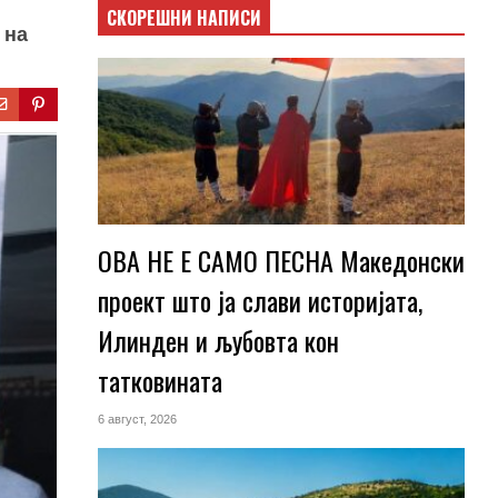
СКОРЕШНИ НАПИСИ
 на
ОВА НЕ Е САМО ПЕСНА Македонски
проект што ја слави историјата,
Илинден и љубовта кон
татковината
6 август, 2026