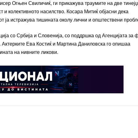
исер Огњен Свиличиќ, ги прикажува траумите на две тинејџ
 и колективното насилство. Косара Митиќ објасни дека
от ја истражува тишината околу лични и општествени пробл
ција со Србија и Словенија, со поддршка од Агенцијата за 
. Актерките Ева Костиќ и Мартина Даниловска го опишаа
ината на нивните ликови.