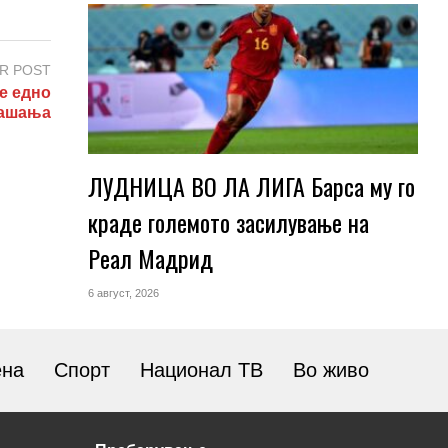
R POST
е едно
рашања
ЛУДНИЦА ВО ЛА ЛИГА Барса му го
краде големото засилување на
Реал Мадрид
6 август, 2026
ена
Спорт
Национал ТВ
Во живо