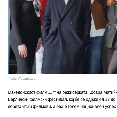
Фото: Принтскрин
Македонскиот филм „17“ на режисерката Косара Митиќ 
Берлински филмски фестивал, кој ќе се одржи од 12 до
дебитантски филмови, а ова е голем национален успех