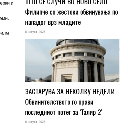
ШТО СЕ СЛУЧИ ВО НОВО СЕЛО
ерки и
Филипче со жестоки обвинувања по
еми.
нападот врз младите
6 август, 2026
филм
ЗАСТАРУВА ЗА НЕКОЛКУ НЕДЕЛИ
Обвинителството го прави
последниот потег за ‘Талир 2’
6 август, 2026