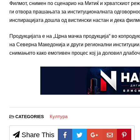
Филмот, снимен по сценарио на Митиќ и хрватскиот реж
ги отвора прашањата за институционалната одговорност
инспирацијата дошла од вистински настан и дека филм
Продукцијата е на „Црна мачка продукција“ во копродук
на Северна Македонија и други регионални институции
снимањето како емотивен процес кој ја доловил длабоч
Култура
CATEGORIES
Share This