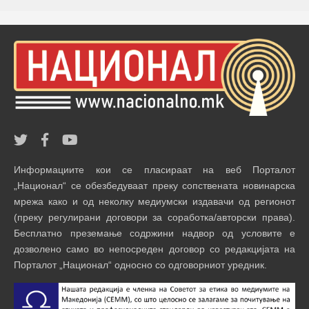
Информациите кои се пласираат на веб Порталот
„Национал“ се обезбедуваат преку сопствената новинарска
мрежа како и од неколку медиумски издавачи од регионот
(преку регулирани договори за соработка/авторски права).
Бесплатно преземање содржини надвор од условите е
дозволено само во непосреден договор со редакцијата на
Порталот „Национал“ односно со одговорниот уредник.