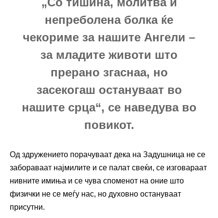
„Со тишина, молитва и
непреболена болка ќе
чекориме за нашите Ангели –
за младите животи што
прерано згаснаа, но
засекогаш остануваат во
нашите срца“, се наведува во
повикот.
Од здружението порачуваат дека на Задушница не се
забораваат најмилите и се палат свеќи, се изговараат
нивните имиња и се чува споменот на оние што
физички не се меѓу нас, но духовно остануваат
присутни.