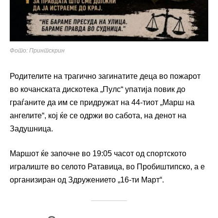
Фото: Принтскрин
Родителите на трагично загинатите деца во пожарот
во кочанската дискотека „Пулс“ упатија повик до
граѓаните да им се придружат на 44-тиот „Марш на
ангелите“, кој ќе се одржи во сабота, на денот на
Задушница.
Маршот ќе започне во 19:05 часот од спортското
игралиште во селото Ратавица, во Пробиштипско, а е
организиран од Здружението „16-ти Март“.