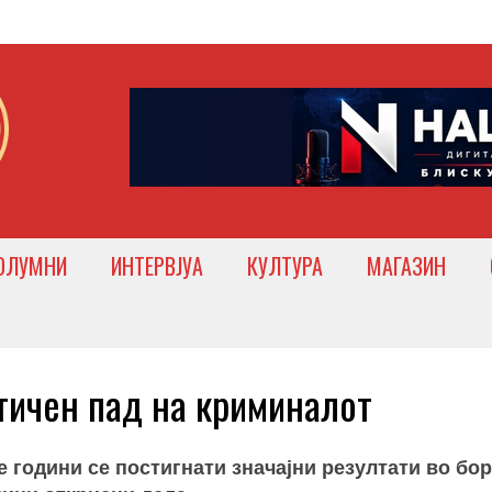
ОЛУМНИ
ИНТЕРВЈУА
КУЛТУРА
МАГАЗИН
ичен пад на криминалот
 години се постигнати значајни резултати во бо