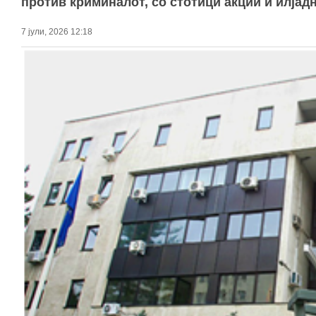
против криминалот, со стотици акции и илјад
7 јули, 2026 12:18