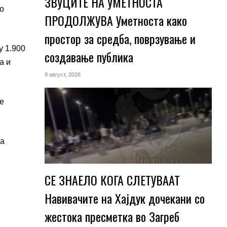
ЗВУЦИТЕ НА УМЕТНОСТА
со
ПРОДОЛЖУВА Уметноста како
простор за средба, поврзување и
у 1.900
создавање публика
а и
8 август, 2026
те
на
СЕ ЗНАЕЛО КОГА СЛЕТУВААТ
Навивачите на Хајдук дочекани со
жестока пресметка во Загреб