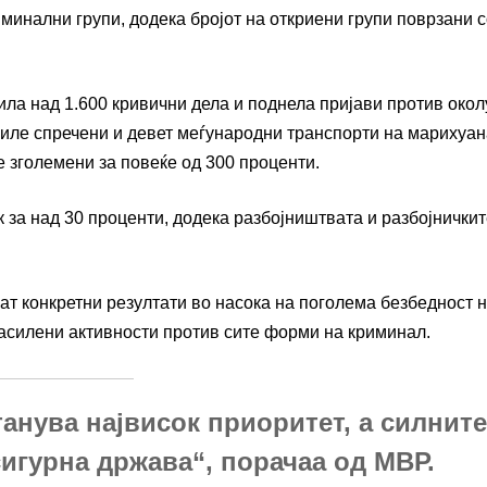
минални групи, додека бројот на откриени групи поврзани 
рила над 1.600 кривични дела и поднела пријави против окол
 биле спречени и девет меѓународни транспорти на марихуан
е зголемени за повеќе од 300 проценти.
 за над 30 проценти, додека разбојништвата и разбојнички
ат конкретни резултати во насока на поголема безбедност 
засилени активности против сите форми на криминал.
танува највисок приоритет, а силните
сигурна држава“, порачаа од МВР.