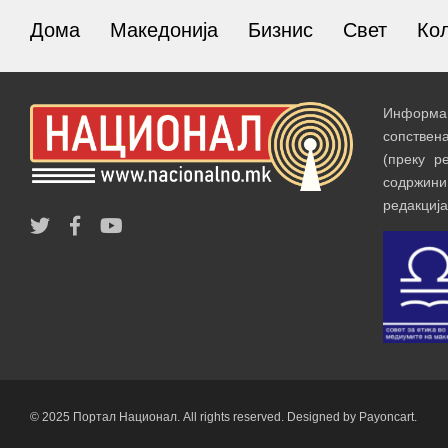
Дома
Македонија
Бизнис
Свет
Ко
Информац
сопствен
(преку р
содржин
редакција
© 2025 Портал Национал. All rights reserved. Designed by Payoncart.