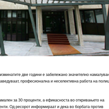
 изминатите две години е забележано значително намалува
о наведуваат, професионална и неселективна работа на поли
амален за 30 проценти, а ефикасноста во откривањето на
енти. Од ресорот информираат и дека во борбата против