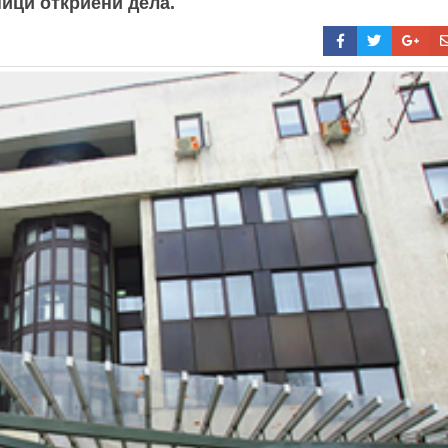
ници откриени дела.