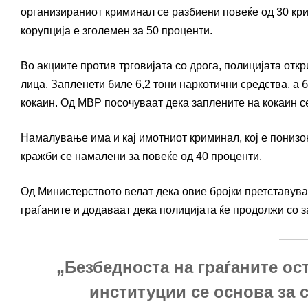
организираниот криминал се разбиени повеќе од 30 кри
корупција е зголемен за 50 проценти.
Во акциите против трговијата со дрога, полицијата отк
лица. Запленети биле 6,2 тони наркотични средства, а
кокаин. Од МВР посочуваат дека заплените на кокаин с
Намалување има и кај имотниот криминал, кој е понизок
кражби се намалени за повеќе од 40 проценти.
Од Министерството велат дека овие бројки претставува
граѓаните и додаваат дека полицијата ќе продолжи со 
„Безбедноста на граѓаните ос
институции се основа за 