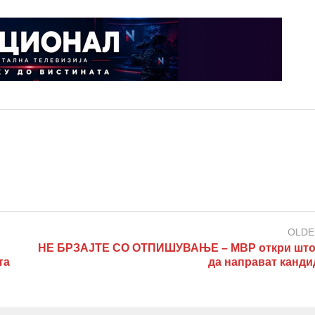
OLDE
НЕ БРЗАЈТЕ СО ОТПИШУВАЊЕ – МВР откри што
та
да направат канди