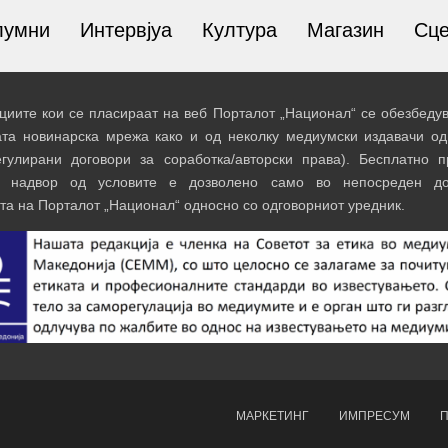
лумни
Интервјуа
Култура
Магазин
Сц
иите кои се пласираат на веб Порталот „Национал“ се обезбедув
ата новинарска мрежа како и од неколку медиумски издавачи од
егулирани договори за соработка/авторски права). Бесплатно 
и надвор од условите е дозволено само во непосреден до
та на Порталот „Национал“ односно со одговорниот уредник.
МАРКЕТИНГ
ИМПРЕСУМ
П