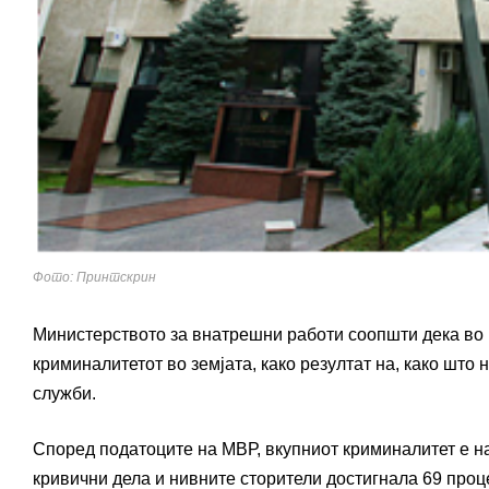
Фото: Принтскрин
Министерството за внатрешни работи соопшти дека во
криминалитетот во земјата, како резултат на, како шт
служби.
Според податоците на МВР, вкупниот криминалитет е н
кривични дела и нивните сторители достигнала 69 проц